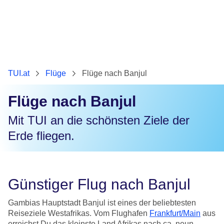
TUI.at
Flüge
Flüge nach Banjul
Flüge nach Banjul
Mit TUI an die schönsten Ziele der
Erde fliegen.
Günstiger Flug nach Banjul
Gambias Hauptstadt Banjul ist eines der beliebtesten
Reiseziele Westafrikas. Vom Flughafen
Frankfurt/Main
aus
erreichst Du das kleinste Land Afrikas nach ca. neun