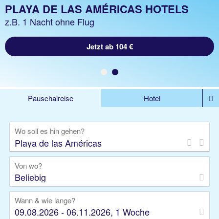
PLAYA DE LAS AMÉRICAS URLAUB
PLAYA DE LAS AMÉRICAS HOTELS
z.B. 1 Woche Hotel inkl. Flug
z.B. 1 Nacht ohne Flug
Jetzt ab 1054 €
Jetzt ab 104 €
Pauschalreise
Hotel
%DEALS
Flug
Ferienwohnung
Mietwagen
Wo soll es hin gehen?
Rundreise
Kreuzfahrt
Ausflüge
Gruppenreise
Camper
Privattransfer
Von wo?
Beliebig
Wann & wie lange?
09.08.2026 - 06.11.2026, 1 Woche