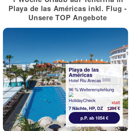
Playa de las Américas inkl. Flug -
Unsere TOP Angebote
Playa de las
Américas
Hotel Riu Arecas
Previous
96 % Weiterempfehlung
statt
7 Nächte, HP, DZ
1294 €
p.P. ab 1054 €