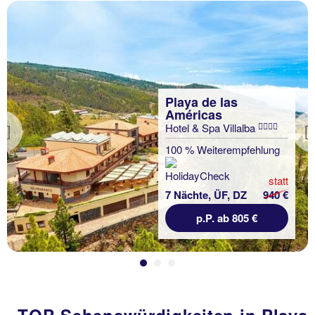
Playa de las
Américas
Hotel & Spa Villalba
Previous
100 % Weiterempfehlung
statt
7 Nächte, ÜF, DZ
940 €
p.P. ab 805 €
TOP-Sehenswürdigkeiten in Playa