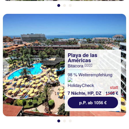
Playa de las
Américas
Bitacora
Previous
98 % Weiterempfehlung
statt
7 Nächte, HP, DZ
1168 €
p.P. ab 1056 €