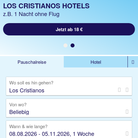
LOS CRISTIANOS URLAUB
LOS CRISTIANOS HOTELS
z.B. 1 Woche Hotel inkl. Flug
z.B. 1 Nacht ohne Flug
Jetzt ab 1013 €
Jetzt ab 18 €
Pauschalreise
Hotel
%DEALS
Flug
Ferienwohnung
Mietwagen
Wo soll es hin gehen?
Rundreise
Kreuzfahrt
Ausflüge
Gruppenreise
Camper
Privattransfer
Von wo?
Beliebig
Wann & wie lange?
08.08.2026 - 05.11.2026, 1 Woche