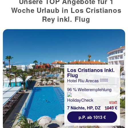
Unsere TOP Angebote für 1
Woche Urlaub in Los Cristianos
Rey inkl. Flug
Los Cristianos inkl.
Flug
Hotel Riu Arecas
Previous
96 % Weiterempfehlung
statt
7 Nächte, HP, DZ
1043 €
p.P. ab 1013 €