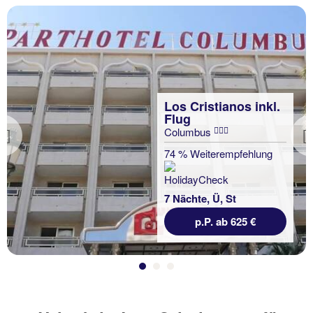
Los Cristianos inkl.
Flug
Columbus
Previous
74 % Weiterempfehlung
7 Nächte, Ü, St
p.P. ab 625 €