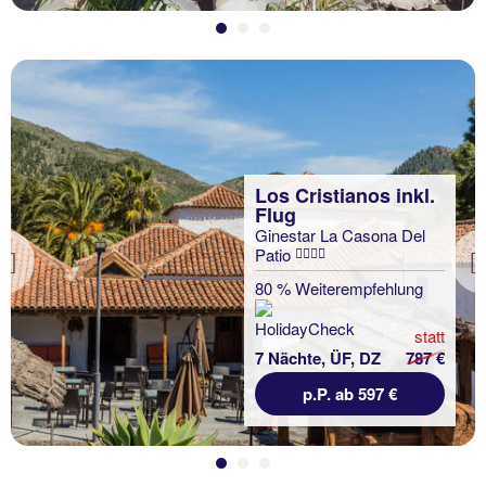
Los Cristianos inkl.
Flug
Ginestar La Casona Del
Patio
Previous
80 % Weiterempfehlung
statt
7 Nächte, ÜF, DZ
787 €
p.P. ab 597 €