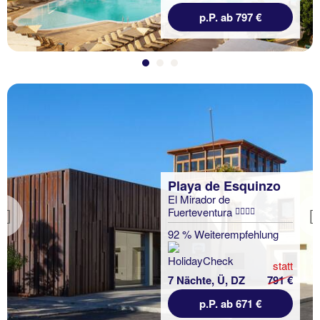
p.P. ab 797 €
Playa de Esquinzo
El Mirador de
Fuerteventura
Previous
92 % Weiterempfehlung
statt
7 Nächte, Ü, DZ
791 €
p.P. ab 671 €