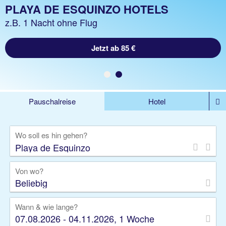
PLAYA DE ESQUINZO URLAUB
PLAYA DE ESQUINZO HOTELS
z.B. 1 Woche inkl. Flug
z.B. 1 Nacht ohne Flug
Jetzt ab 872 €
Jetzt ab 85 €
Pauschalreise
Hotel
%DEALS
Flug
Ferienwohnung
Mietwagen
Wo soll es hin gehen?
Rundreise
Kreuzfahrt
Ausflüge
Gruppenreise
Camper
Privattransfer
Von wo?
Beliebig
Wann & wie lange?
07.08.2026 - 04.11.2026, 1 Woche