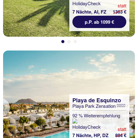
statt
7 Nächte, AI, FZ
1363 €
p.P. ab 1099 €
Playa de Esquinzo
Playa Park Zensation
Previous
92 % Weiterempfehlung
statt
7 Nächte, HP, DZ
884 €