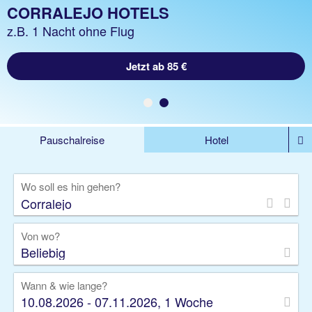
CORRALEJO URLAUB
CORRALEJO HOTELS
z.B. 1 Woche Hotel inkl. Flug
z.B. 1 Nacht ohne Flug
Jetzt ab 872 €
Jetzt ab 85 €
Pauschalreise
Hotel
%DEALS
Flug
Ferienwohnung
Mietwagen
Wo soll es hin gehen?
Rundreise
Kreuzfahrt
Ausflüge
Gruppenreise
Camper
Privattransfer
Von wo?
Beliebig
Wann & wie lange?
10.08.2026 - 07.11.2026, 1 Woche