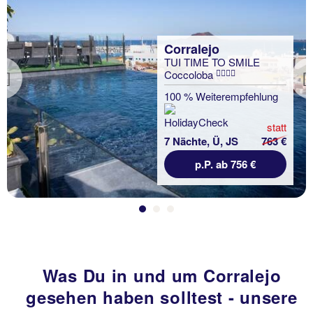
Corralejo
TUI TIME TO SMILE
Coccoloba
Previous
100 % Weiterempfehlung
statt
7 Nächte, Ü, JS
763 €
p.P. ab 756 €
Was Du in und um Corralejo
gesehen haben solltest - unsere