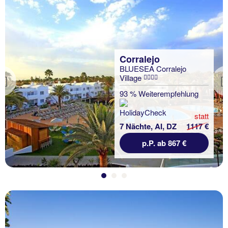
Corralejo
BLUESEA Corralejo
Village
Previous
93 % Weiterempfehlung
statt
7 Nächte, AI, DZ
1117 €
p.P. ab 867 €