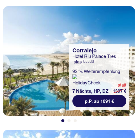
Corralejo
Hotel Riu Palace Tres
Islas
Previous
92 % Weiterempfehlung
statt
7 Nächte, HP, DZ
1397 €
p.P. ab 1091 €