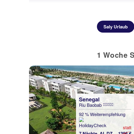
Saly Urlaub
1 Woche S
Senegal
Riu Baobab
92 % Weiterempfehlung
statt
7 Nächte, AI, DZ
1396 €