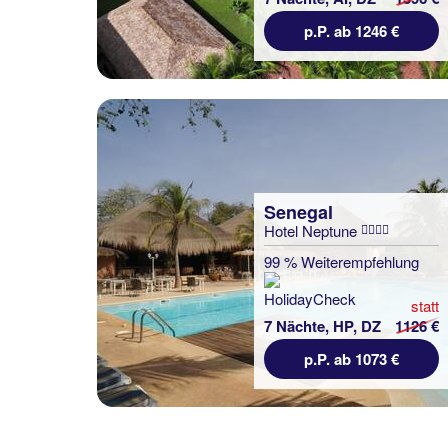
p.P. ab 1246 €
Senegal
Hotel Neptune
99 % Weiterempfehlung
statt
7 Nächte, HP, DZ
1126 €
p.P. ab 1073 €