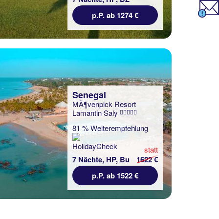
p.P. ab 1274 €
Senegal
MÃ¶venpick Resort
Lamantin Saly
81 % Weiterempfehlung
statt
7 Nächte, HP, Bu
1622 €
p.P. ab 1522 €