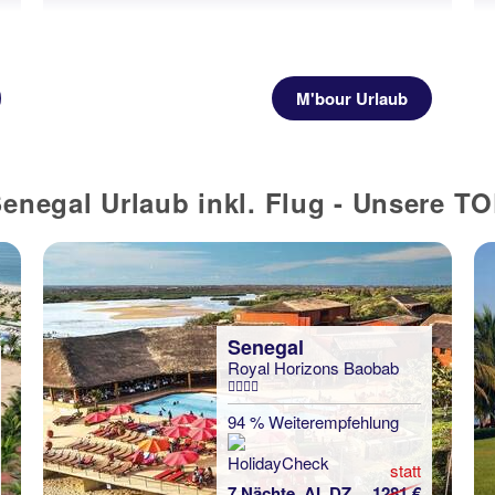
M'bour Urlaub
enegal Urlaub inkl. Flug - Unsere T
Senegal
Royal Horizons Baobab
94 % Weiterempfehlung
statt
7 Nächte, AI, DZ
1281 €