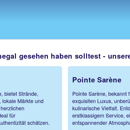
egal gesehen haben solltest - unse
Pointe Sarène
, bietet Strände,
Pointe Sarène, bekannt f
, lokale Märkte und
exquisiten Luxus, unber
 herzlichen
kulinarische Vielfalt. Ent
deal für
erstklassigem Service, e
thentizität schätzen.
entspannender Atmosphä