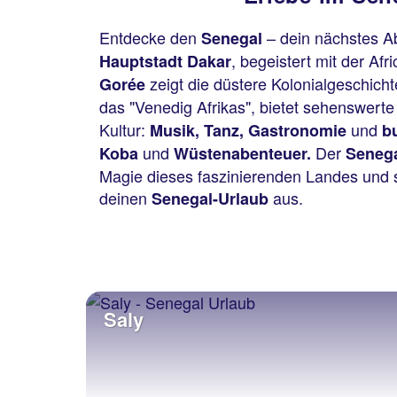
Entdecke den
– dein nächstes A
Senegal
, begeistert mit der A
Hauptstadt
Dakar
zeigt die düstere Kolonialgeschic
Gorée
das "Venedig Afrikas", bietet sehenswer
Kultur:
und
Musik, Tanz, Gastronomie
b
und
Der
Koba
Wüstenabenteuer.
Seneg
Magie dieses faszinierenden Landes und s
deinen
aus.
Senegal-Urlaub
Saly