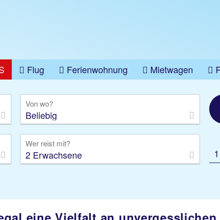
S
Flug
Ferienwohnung
Mietwagen
üge
Gruppenreise
Camper
Privattransfer
Von wo?
Beliebig
Wer reist mit?
1
2 Erwachsene
egal eine Vielfalt an unvergessliche