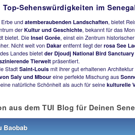
Top-Sehenswürdigkeiten im Senega
m Erbe und
, bietet Re
atemberaubenden Landschaften
entrum der
, bekannt für das Mon
Kultur und Geschichte
t bietet. Die
, einst ein Zentrum historische
Insel Gorée
her. Nicht weit von
entfernt liegt der
Dakar
rosa See La
 des Landes bietet
der Djoudj National Bird Sanctuary
präsentiert.
szinierende Tierwelt
ale Stadt
mit ihrer gut erhaltenen Architektur 
Saint-Louis
eine perfekte Mischung aus
 von Saly und Mbour
Sonn
seine natürliche Schönheit als auch für seine
kulturelle V
ion aus dem TUI Blog für Deinen Sene
u Baobab