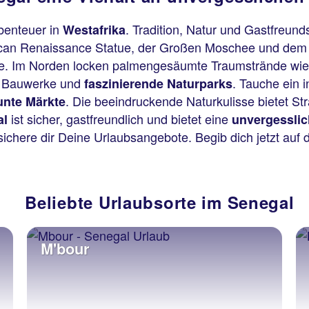
benteuer in
. Tradition, Natur und Gastfreund
Westafrika
frican Renaissance Statue, der Großen Moschee und dem
hte. Im Norden locken palmengesäumte Traumstrände wi
te Bauwerke und
. Tauche ein 
faszinierende Naturparks
. Die beeindruckende Naturkulisse bietet St
unte Märkte
ist sicher, gastfreundlich und bietet eine
al
unvergesslic
ichere dir Deine Urlaubsangebote. Begib dich jetzt au
Beliebte Urlaubsorte im Senegal
M'bour