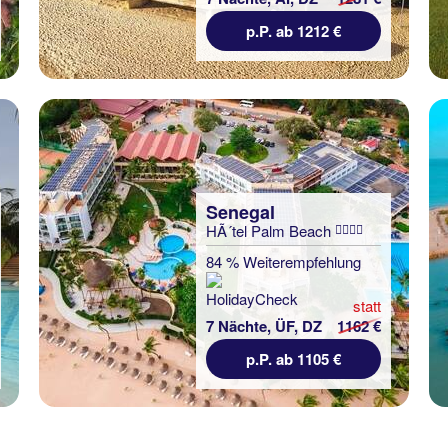
p.P. ab 1212 €
Senegal
HÃ´tel Palm Beach
84 % Weiterempfehlung
statt
7 Nächte, ÜF, DZ
1162 €
p.P. ab 1105 €