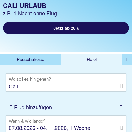
CALI URLAUB
z.B. 1 Nacht ohne Flug
Jetzt ab 28 €
Pauschalreise
Hotel
%DEALS
Flug
Ferienwohnung
Mietwagen
Wo soll es hin gehen?
Rundreise
Kreuzfahrt
Ausflüge
Gruppenreise
Camper
Privattransfer
Flug hinzufügen
Wann & wie lange?
07.08.2026 - 04.11.2026, 1 Woche