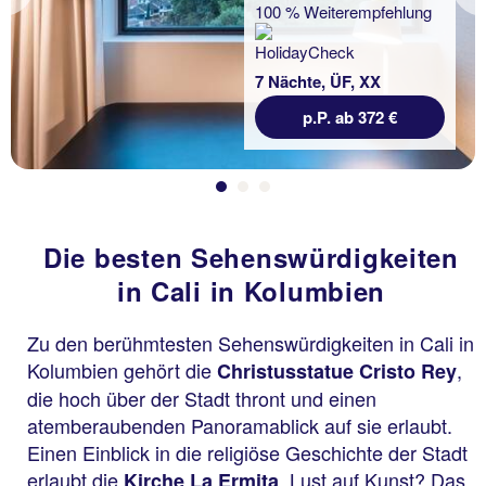
Previous
100 % Weiterempfehlung
7 Nächte, ÜF, XX
p.P. ab 372 €
Die besten Sehenswürdigkeiten
in Cali in Kolumbien
Zu den berühmtesten Sehenswürdigkeiten in Cali in
Kolumbien gehört die
,
Christusstatue Cristo Rey
die hoch über der Stadt thront und einen
atemberaubenden Panoramablick auf sie erlaubt.
Einen Einblick in die religiöse Geschichte der Stadt
erlaubt die
. Lust auf Kunst? Das
Kirche La Ermita