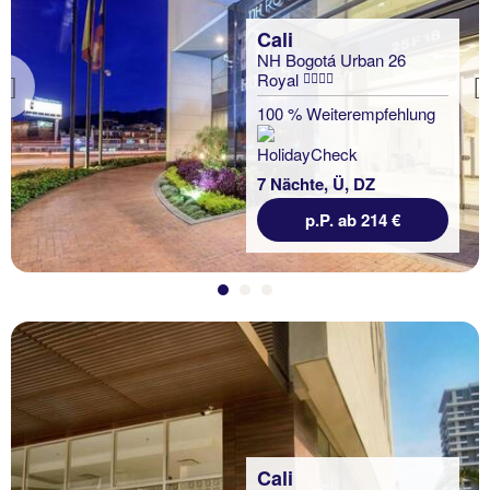
Cali
NH Bogotá Urban 26
Royal
Previous
100 % Weiterempfehlung
7 Nächte, Ü, DZ
p.P. ab 214 €
Cali