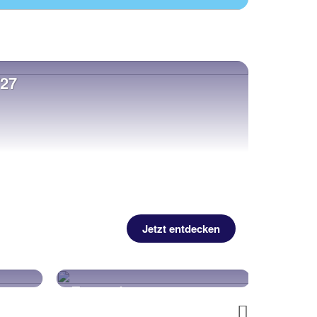
/27
Jetzt entdecken
Städtereisen
K