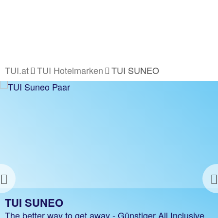
TUI.at
TUI Hotelmarken
TUI SUNEO
TUI SUNEO
The better way to get away - Günstiger All Inclusive
Urlaub für Familien und Paare.
Alle Pauschalreisen Angebote
Previous
TUI SUNEO
The better way to get away - Günstiger All Inclusive