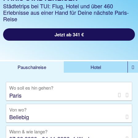
Städtetrips bei TUI: Flug, Hotel und über 460
Erlebnisse aus einer Hand für Deine nächste Paris-
Reise
Jetzt ab 341 €
Pauschalreise
Hotel
%DEALS
Flug
Ferienwohnung
Mietwagen
Wo soll es hin gehen?
Rundreise
Kreuzfahrt
Ausflüge
Gruppenreise
Camper
Privattransfer
Von wo?
Beliebig
Wann & wie lange?