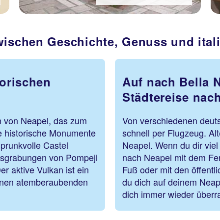
Zwischen Geschichte, Genuss und ita
torischen
Auf nach Bella N
Städtereise nac
um von Neapel, das zum
Von verschiedenen deuts
e historische Monumente
schnell per Flugzeug. Al
prunkvolle Castel
Neapel. Wenn du dir viel 
Ausgrabungen von Pompeji
nach Neapel mit dem Fer
 aktive Vulkan ist ein
Fuß oder mit den öffentl
einen atemberaubenden
du dich auf deinem Neape
dich immer wieder überr