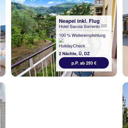
Neapel inkl. Flug
Hotel Savoia Sorrento
Neapel inkl. Flug
Hotel Royal Hills
100 % Weiterempfehlung
100 % Weiterempfehlung
2 Nächte, Ü, DZ
2 Nächte, ÜF, XX
p.P. ab 293 €
p.P. ab 300 €