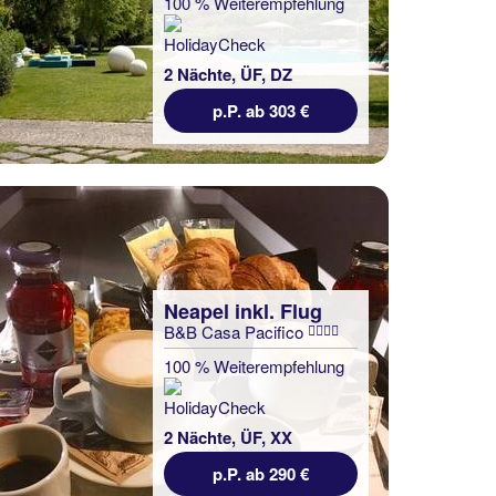
100 % Weiterempfehlung
2 Nächte, ÜF, DZ
p.P. ab 303 €
Neapel inkl. Flug
B&B Casa Pacifico
100 % Weiterempfehlung
2 Nächte, ÜF, XX
p.P. ab 290 €