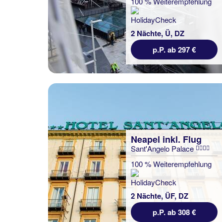
100 % Weiterempfehlung
2 Nächte, Ü, DZ
p.P. ab 297 €
Neapel inkl. Flug
Sant'Angelo Palace
100 % Weiterempfehlung
2 Nächte, ÜF, DZ
p.P. ab 308 €