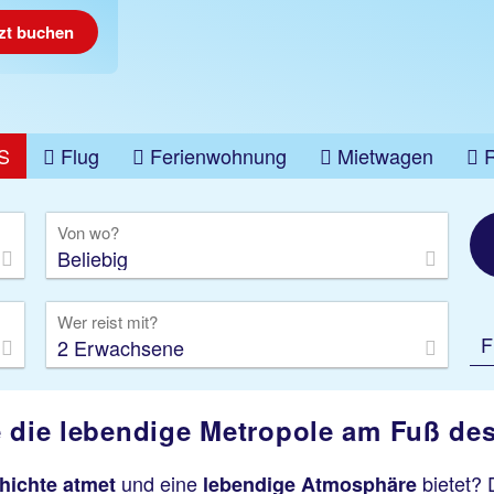
zt buchen
S
Flug
Ferienwohnung
Mietwagen
üge
Gruppenreise
Camper
Privattransfer
Von wo?
Beliebig
Wer reist mit?
F
2 Erwachsene
e die lebendige Metropole am Fuß de
und eine
bietet? 
hichte atmet
lebendige Atmosphäre