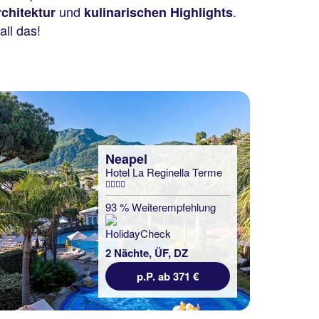
und
.
chitektur
kulinarischen Highlights
all das!
Neapel
Hotel La Reginella Terme
93 % Weiterempfehlung
2 Nächte, ÜF, DZ
p.P. ab 371 €