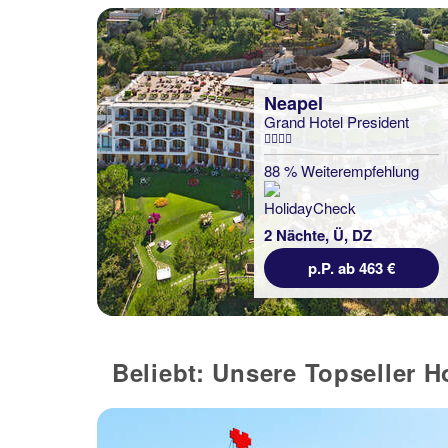
Neapel
Grand Hotel President
88 % Weiterempfehlung
2 Nächte, Ü, DZ
p.P. ab 463 €
Beliebt: Unsere Topseller H