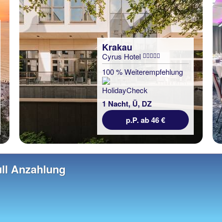
Krakau
Cyrus Hotel
100 % Weiterempfehlung
1 Nacht, Ü, DZ
p.P. ab 46 €
ll Anzahlung