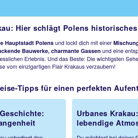
au: Hier schlägt Polens historisches
und lockt dich mit einer
e Hauptstadt Polens
Mischung
und eine ents
uckende Bauwerke, charmante Gassen
sslichen Erlebnis. Und das Beste: Die wichtigsten Seh
ise vom einzigartigen Flair Krakaus verzaubern!
reise-Tipps für einen perfekten Aufen
 Geschichte:
Urbanes Krakau:
angenheit
lebendige Atmo
kau unbedingt den
Du möchtest bei deiner 