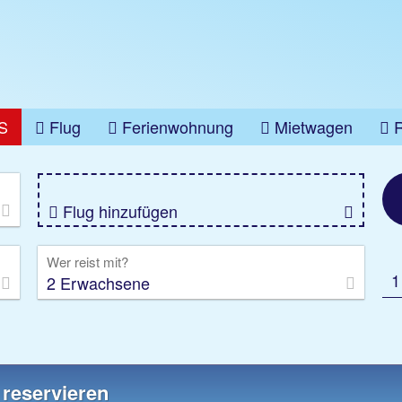
S
Flug
Ferienwohnung
Mietwagen
üge
Gruppenreise
Camper
Privattransfer
Flug hinzufügen
Wer reist mit?
1
2 Erwachsene
 reservieren