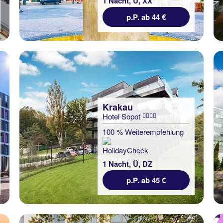
1 Nacht, Ü, XX
p.P. ab 44 €
Krakau
Hotel Sopot
100 % Weiterempfehlung
1 Nacht, Ü, DZ
p.P. ab 45 €