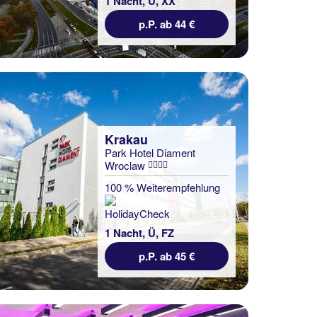
1 Nacht, Ü, XX
p.P. ab 44 €
Krakau
Park Hotel Diament
Wroclaw
100 % Weiterempfehlung
1 Nacht, Ü, FZ
p.P. ab 45 €