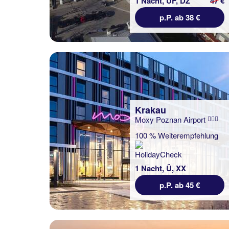
1 Nacht, ÜF, DZ
47 €
p.P. ab 38 €
Krakau
Moxy Poznan Airport
100 % Weiterempfehlung
1 Nacht, Ü, XX
p.P. ab 45 €