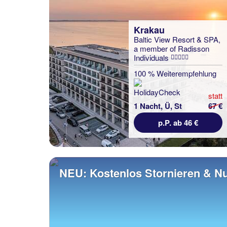
Krakau
Baltic View Resort & SPA,
a member of Radisson
Individuals
100 % Weiterempfehlung
statt
1 Nacht, Ü, St
67 €
p.P. ab 46 €
NEU: Kostenlos Stornieren & Nu