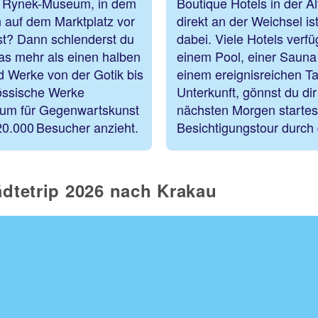
he Rynek-Museum, in dem
Boutique Hotels in der A
 auf dem Marktplatz vor
direkt an der Weichsel 
nst? Dann schlenderst du
dabei. Viele Hotels verf
s mehr als einen halben
einem Pool, einer Saun
nd Werke von der Gotik bis
einem ereignisreichen Ta
nössische Werke
Unterkunft, gönnst du di
seum für Gegenwartskunst
nächsten Morgen startest
20.000 Besucher anzieht.
Besichtigungstour durch 
ädtetrip 2026 nach Krakau