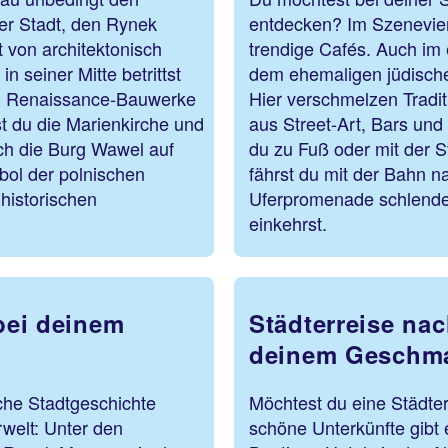
der Stadt, den Rynek
entdecken? Im Szeneviert
 von architektonisch
trendige Cafés. Auch im 
seiner Mitte betrittst
dem ehemaligen jüdischen
en Renaissance-Bauwerke
Hier verschmelzen Tradit
 du die Marienkirche und
aus Street-Art, Bars und
ch die Burg Wawel auf
du zu Fuß oder mit der 
bol der polnischen
fährst du mit der Bahn n
historischen
Uferpromenade schlender
einkehrst.
 bei deinem
Städterreise na
deinem Geschm
liche Stadtgeschichte
Möchtest du eine Städte
rwelt: Unter den
schöne Unterkünfte gibt 