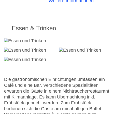
Weitere Informationen
24h Rezeption
Parkplatz
Check-in von: 14:00:00
Check-out bis: 14:00:00
Essen & Trinken
Konferenzraum
Garten: ohne Gebühr
Hoteleröffnung: 1998
Hotelsafe
WLAN/WiFi im Hotel
Letzte umfassende Renovierung: 2005
Lift
Anzahl der Konferenzräume: 1
Anzahl der Aufzüge: 1
Die gastronomischen Einrichtungen umfassen ein
Haustiere: gegen Gebühr
Café und eine Bar. Verschiedene Spezialitäten
Zimmerservice
erwarten die Gäste in einem Nichtraucherrestaurant
Sonnenterrasse: ohne Gebühr
mit Klimaanlage. Es kann Übernachtung inkl.
Gesamtanzahl der Stockwerke: 4
Frühstück gebucht werden. Zum Frühstück
Gesamtanzahl der Zimmer: 32
bedienen sich die Gäste am reichhaltigen Buffet.
Zahlungsarten: American Express, EC Maestro,