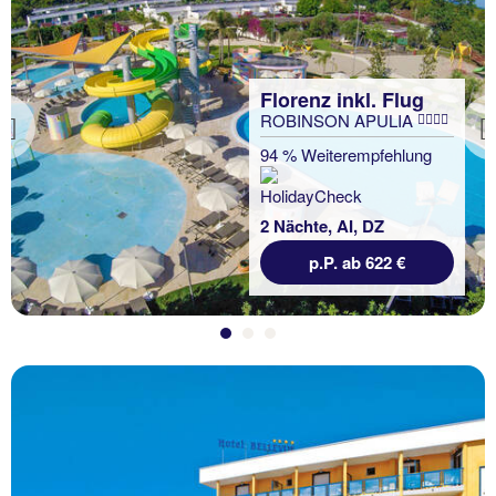
Florenz inkl. Flug
ROBINSON APULIA
Previous
94 % Weiterempfehlung
2 Nächte, AI, DZ
p.P. ab 622 €