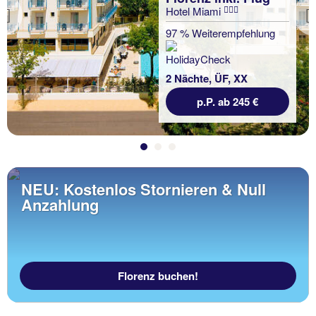
Hotel Miami
Previous
97 % Weiterempfehlung
2 Nächte, ÜF, XX
p.P. ab 245 €
NEU: Kostenlos Stornieren & Null
Anzahlung
Florenz buchen!