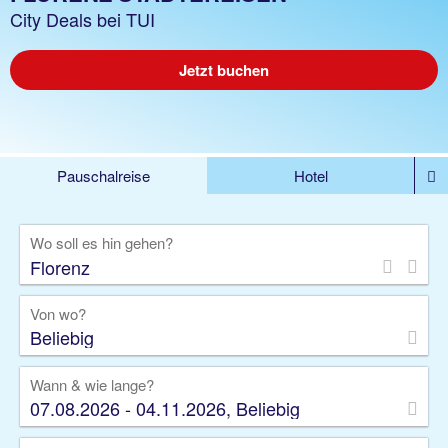
City Deals bei TUI
Jetzt buchen
Pauschalreise
Hotel
%DEALS
Flug
Ferienwohnung
Mietwagen
Wo soll es hin gehen?
Rundreise
Kreuzfahrt
Ausflüge
Gruppenreise
Camper
Privattransfer
Von wo?
Beliebig
Wann & wie lange?
07.08.2026 - 04.11.2026, Beliebig