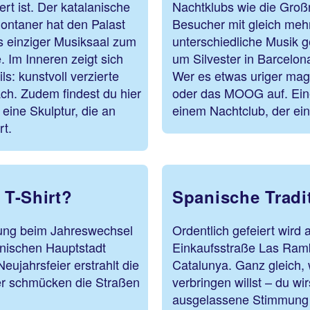
rt ist. Der katalanische
Nachtklubs wie die Groß
ontaner hat den Palast
Besucher mit gleich meh
ls einziger Musiksaal zum
unterschiedliche Musik g
 Im Inneren zeigt sich
um Silvester in Barcelona
s: kunstvoll verzierte
Wer es etwas uriger mag,
h. Zudem findest du hier
oder das MOOG auf. Ein
ine Skulptur, die an
einem Nachtclub, der ein
rt.
 T-Shirt?
Spanische Tradit
ung beim Jahreswechsel
Ordentlich gefeiert wir
lanischen Hauptstadt
Einkaufsstraße Las Ramb
ujahrsfeier erstrahlt die
Catalunya. Ganz gleich, 
ter schmücken die Straßen
verbringen willst – du wi
ausgelassene Stimmung t