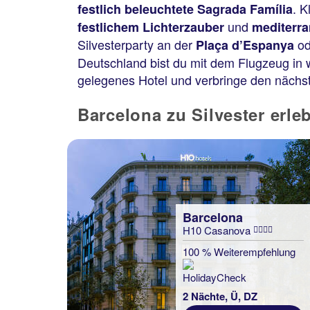
. K
festlich beleuchtete Sagrada Família
und
festlichem Lichterzauber
mediterra
Silvesterparty an der
od
Plaça d’Espanya
Deutschland bist du mit dem Flugzeug in 
gelegenes Hotel und verbringe den näch
Barcelona zu Silvester erle
Barcelona
H10 Casanova
100 % Weiterempfehlung
2 Nächte, Ü, DZ