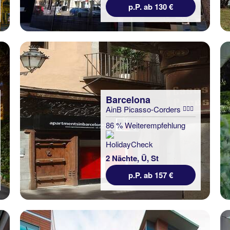
p.P. ab 130 €
Barcelona
AinB Picasso-Corders
86 % Weiterempfehlung
2 Nächte, Ü, St
p.P. ab 157 €