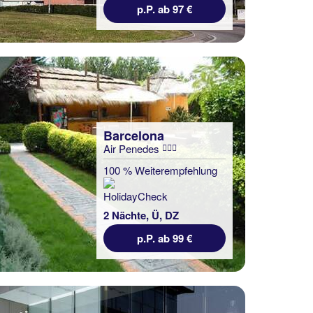
p.P. ab 97 €
Barcelona
Air Penedes
100 % Weiterempfehlung
2 Nächte, Ü, DZ
p.P. ab 99 €