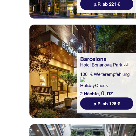
p.P. ab 221 €
Barcelona
Hotel Bonanova Park
100 % Weiterempfehlung
2 Nächte, Ü, DZ
p.P. ab 126 €