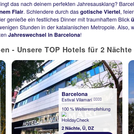
lingt das nach deinem perfekten Jahresausklang? Barcelo
. Schlendere durch das
, fei
nem Flair
gotische Viertel
er genieße ein festliches Dinner mit traumhaftem Blick
ü
wenigen Stunden in der katalanischen Metropole. Also, 
sten
!
Jahreswechsel in Barcelona
ben - Unsere TOP Hotels für 2 Nächte
Barcelona
Estival Vilamarí
100 % Weiterempfehlung
2 Nächte, Ü, DZ