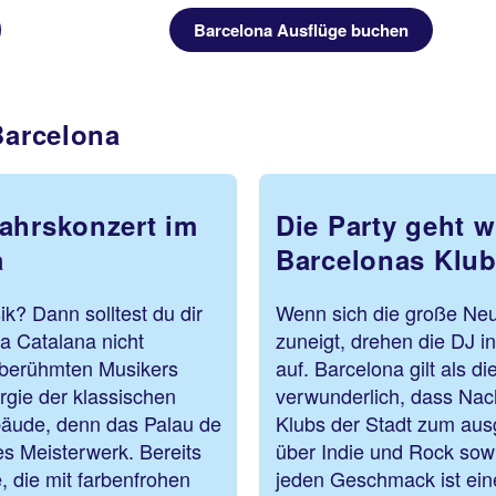
Barcelona Ausflüge buchen
Barcelona
ahrskonzert im
Die Party geht we
a
Barcelonas Klub
k? Dann solltest du dir
Wenn sich die große Ne
a Catalana nicht
zuneigt, drehen die DJ in
 berühmten Musikers
auf. Barcelona gilt als d
rgie der klassischen
verwunderlich, dass Nac
bäude, denn das Palau de
Klubs der Stadt zum aus
es Meisterwerk. Bereits
über Indie und Rock sowi
 die mit farbenfrohen
jeden Geschmack ist ein