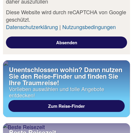
daher auszufüllen
Diese Website wird durch reCAPTCHA von Google
geschützt.
Datenschutzerklärung
|
Nutzungsbedingungen
Unentschlossen wohin? Dann nutzen
Sie den Reise-Finder und finden Sie
Ihre Traumreise!
Vorlieben auswählen und tolle Angebote
entdecken!
Zum Reise-Finder
Beste Reisezeit