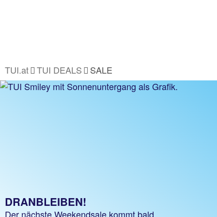
TUI.at
TUI DEALS
SALE
DRANBLEIBEN!
Der nächste Weekendsale kommt bald.