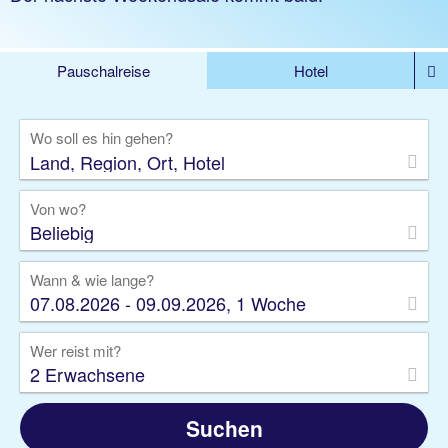
Pauschalreise
Hotel
%DEALS
Flug
Ferienwohnung
Mietwagen
Wo soll es hin gehen?
Rundreise
Kreuzfahrt
Ausflüge
Gruppenreise
Camper
Privattransfer
Von wo?
Beliebig
Wann & wie lange?
07.08.2026 - 09.09.2026, 1 Woche
Wer reist mit?
2 Erwachsene
Suchen