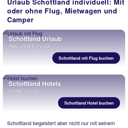
Urlaub Schottland individuell: Mit
...mit TUI Rundreisen!
oder ohne Flug, Mietwagen und
Camper
Schottland Urlaub
INKLUSIVE FLUG
Schottland mit Flug buchen
Schottland Hotels
OHNE FLUG
Schottland Hotel buchen
Schottland begeistert aber nicht nur mit seinem