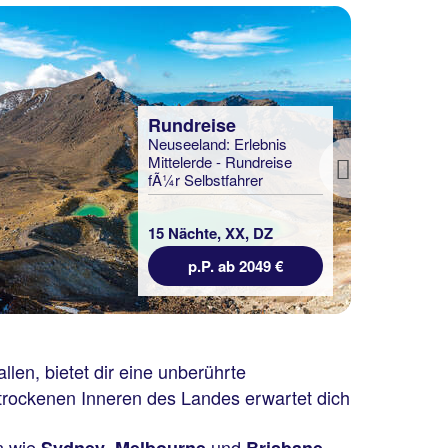
Rundreise
Neuseeland: Erlebnis
Mittelerde - Rundreise
Next
fÃ¼r Selbstfahrer
15 Nächte, XX, DZ
p.P. ab 2049 €
len, bietet dir eine unberührte
 trockenen Inneren des Landes erwartet dich
n wie
,
und