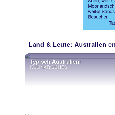
Seen, weite 
Moorlandscha
weiße Sandst
Besucher.
Ta
Land & Leute: Australien e
Typisch Australien!
KULINARISCHES