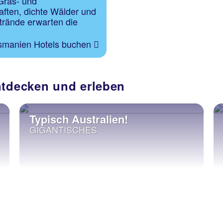
Gras- und
ften, dichte Wälder und
rände erwarten die
smanien Hotels buchen
ntdecken und erleben
Typisch Australien!
GIGANTISCHES