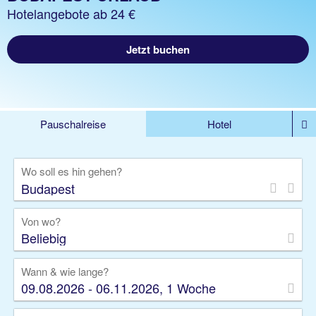
Hotelangebote ab 24 €
Jetzt buchen
Pauschalreise
Hotel
%DEALS
Flug
Ferienwohnung
Mietwagen
Wo soll es hin gehen?
Rundreise
Kreuzfahrt
Ausflüge
Gruppenreise
Camper
Privattransfer
Von wo?
Beliebig
Wann & wie lange?
09.08.2026 - 06.11.2026, 1 Woche