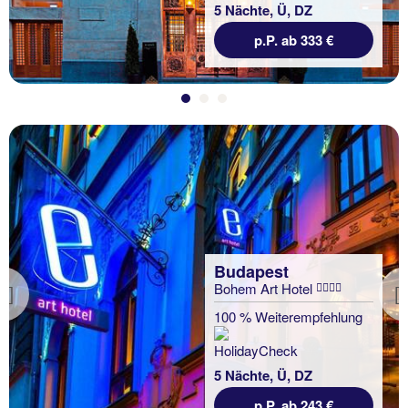
5 Nächte, Ü, DZ
p.P. ab 333 €
Budapest
Bohem Art Hotel
Previous
100 % Weiterempfehlung
5 Nächte, Ü, DZ
p.P. ab 243 €