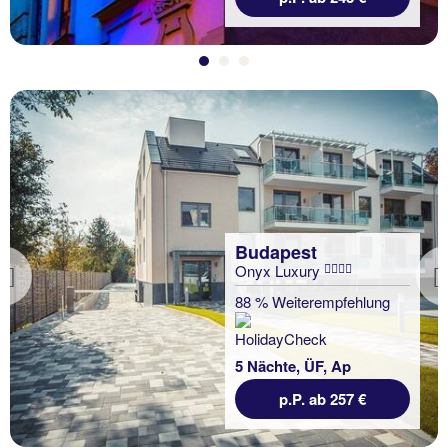
Budapest
Onyx Luxury
Previous
88 % Weiterempfehlung
5 Nächte, ÜF, Ap
p.P. ab 257 €