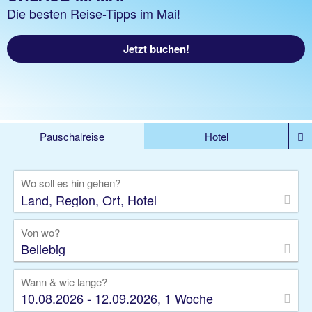
Die besten Reise-Tipps im Mai!
Jetzt buchen!
Pauschalreise
Hotel
%DEALS
Flug
Ferienwohnung
Mietwagen
Wo soll es hin gehen?
Rundreise
Kreuzfahrt
Ausflüge
Gruppenreise
Camper
Privattransfer
Von wo?
Beliebig
Wann & wie lange?
10.08.2026 - 12.09.2026, 1 Woche