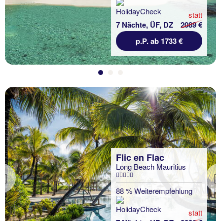
statt
7 Nächte, ÜF, DZ
2089 €
p.P. ab 1733 €
Flic en Flac
Long Beach Mauritius
Previous
88 % Weiterempfehlung
statt