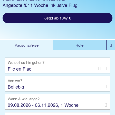
Angebote für 1 Woche inklusive Flug
Jetzt ab 1047 €
Pauschalreise
Hotel
%DEALS
Flug
Ferienwohnung
Mietwagen
Wo soll es hin gehen?
Rundreise
Kreuzfahrt
Ausflüge
Gruppenreise
Camper
Privattransfer
Von wo?
Beliebig
Wann & wie lange?
09.08.2026 - 06.11.2026, 1 Woche