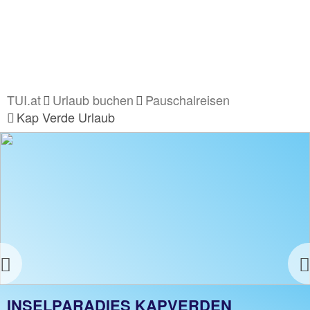
TUI.at
Urlaub buchen
Pauschalreisen
Kap Verde Urlaub
Previous
DIE WELT BLICKT AUF KAP VERDE.
INSELPARADIES KAPVERDEN