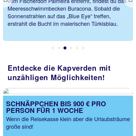
u das
Mondlandschaft, die die zerstörerische Kraft
Previous
ie
Vulkans vor Augen führt. Für den Aufstieg d
das Naturschutzgebiet benötigst du einen
u.
Bergführer.
Entdecke die Kapverden mit
unzähligen Möglichkeiten!
SCHNÄPPCHEN BIS 900 € PRO
PERSON FÜR 1 WOCHE
Wenn die Reisekasse klein aber die Urlaubsträume
große sind!