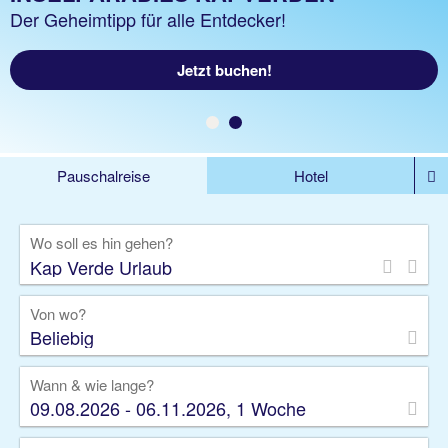
Du könntest da sein!
Der Geheimtipp für alle Entdecker!
Jetzt entdecken
Jetzt buchen!
Pauschalreise
Hotel
%DEALS
Flug
Ferienwohnung
Mietwagen
Wo soll es hin gehen?
Rundreise
Kreuzfahrt
Ausflüge
Gruppenreise
Camper
Privattransfer
Von wo?
Beliebig
Wann & wie lange?
09.08.2026 - 06.11.2026, 1 Woche