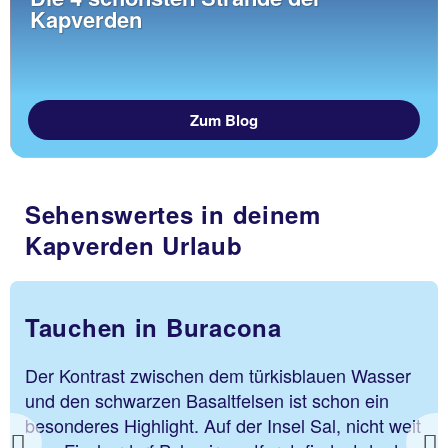
Kapverden
Zum Blog
Sehenswertes in deinem
Kapverden Urlaub
Pico do Fogo
sser
Mit 2829 Metern Höhe ist der Pico do Fogo 
in
größte Erhebung der Kapverden. Der Krater
t weit
das dunkle Gestein erinnern an eine zerklüft