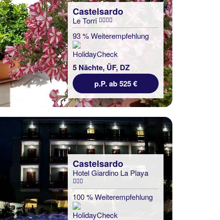
Castelsardo
Le Torri
93 % Weiterempfehlung
5 Nächte, ÜF, DZ
p.P. ab 525 €
Castelsardo
Hotel Giardino La Playa
100 % Weiterempfehlung