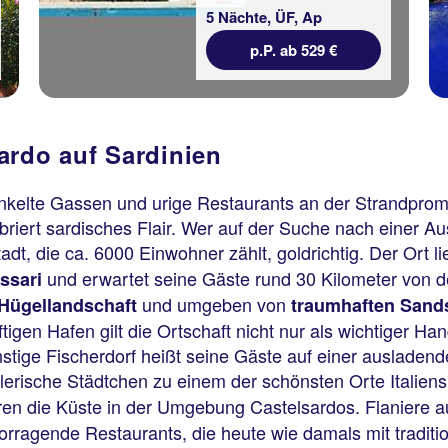
5 Nächte, ÜF, Ap
p.P. ab 529 €
ardo auf Sardinien
inkelte Gassen und urige Restaurants an der Strandpro
riert sardisches Flair. Wer auf der Suche nach einer Au
tadt, die ca. 6000 Einwohner zählt, goldrichtig. Der Ort l
und erwartet seine Gäste rund 30 Kilometer von d
ssari
und umgeben von
 Hügellandschaft
traumhaften Sand
ftigen Hafen gilt die Ortschaft nicht nur als wichtiger H
nstige Fischerdorf heißt seine Gäste auf einer ausladen
rische Städtchen zu einem der schönsten Orte Italiens
ren die Küste in der Umgebung Castelsardos. Flaniere a
rragende Restaurants, die heute wie damals mit traditi