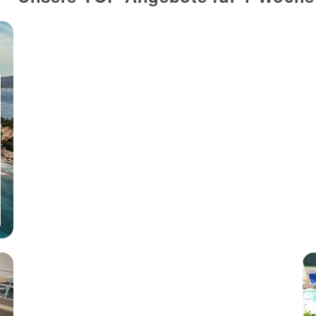
Castelsardo
Felix Residence Hotel
Grandi Magazzini
100 % Weiterempfehlung
7 Nächte, Ü, XX
p.P. ab 520 €