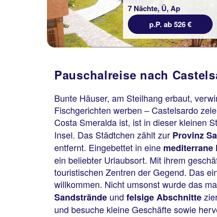
7 Nächte, Ü, Ap
p.P. ab 526 €
Pauschalreise nach Castels
Bunte Häuser, am Steilhang erbaut, verw
Fischgerichten werben – Castelsardo zeleb
Costa Smeralda ist, ist in dieser kleinen S
Insel. Das Städtchen zählt zur
Provinz Sa
entfernt. Eingebettet in eine
mediterrane
ein beliebter Urlaubsort. Mit ihrem geschä
touristischen Zentren der Gegend. Das ei
willkommen. Nicht umsonst wurde das male
und
zie
Sandstrände
felsige Abschnitte
und besuche kleine Geschäfte sowie hervo