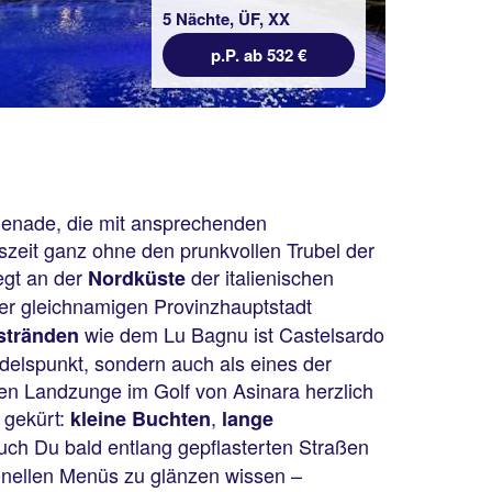
5 Nächte, ÜF, XX
p.P. ab 532 €
menade, die mit ansprechenden
szeit ganz ohne den prunkvollen Trubel der
iegt an der
der italienischen
Nordküste
er gleichnamigen Provinzhauptstadt
wie dem Lu Bagnu ist Castelsardo
stränden
andelspunkt, sondern auch als eines der
den Landzunge im Golf von Asinara herzlich
 gekürt:
,
kleine Buchten
lange
uch Du bald entlang gepflasterten Straßen
onellen Menüs zu glänzen wissen –