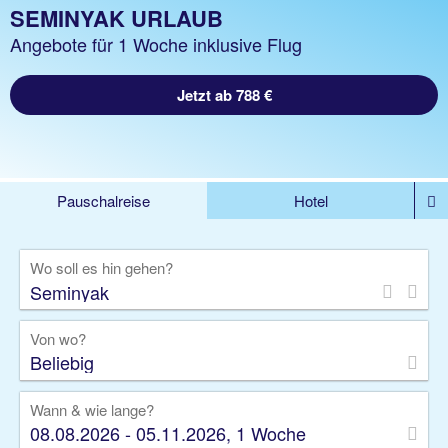
SEMINYAK URLAUB
Angebote für 1 Woche inklusive Flug
Jetzt ab 788 €
Pauschalreise
Hotel
%DEALS
Flug
Ferienwohnung
Mietwagen
Wo soll es hin gehen?
Rundreise
Kreuzfahrt
Ausflüge
Gruppenreise
Camper
Privattransfer
Von wo?
Beliebig
Wann & wie lange?
08.08.2026 - 05.11.2026, 1 Woche