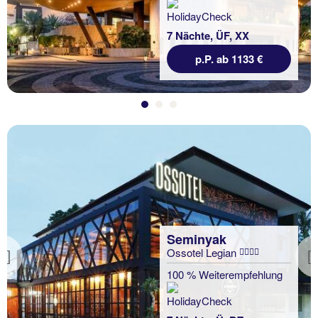
7 Nächte, ÜF, XX
p.P. ab 1133 €
Seminyak
Ossotel Legian
Previous
100 % Weiterempfehlung