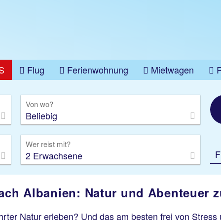
S
Flug
Ferienwohnung
Mietwagen
üge
Gruppenreise
Camper
Privattransfer
Von wo?
Beliebig
Wer reist mit?
F
2 Erwachsene
nach Albanien: Natur und Abenteuer z
rter Natur erleben? Und das am besten frei von Stress 