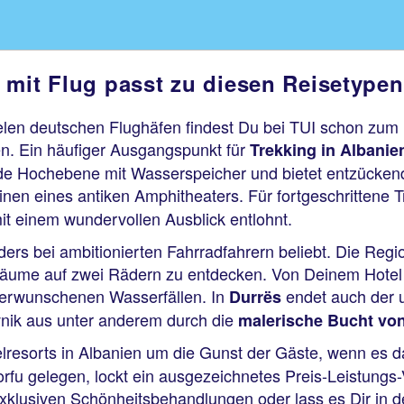
 mit Flug passt zu diesen Reisetypen
elen deutschen Flughäfen findest Du bei TUI schon zum k
n. Ein häufiger Ausgangspunkt für
Trekking in Albanie
de Hochebene mit Wasserspeicher und bietet entzücken
nen eines antiken Amphitheaters. Für fortgeschrittene T
mit einem wundervollen Ausblick entlohnt.
ers bei ambitionierten Fahrradfahrern beliebt. Die Regi
räume auf zwei Rädern zu entdecken. Von Deinem Hotel 
 verwunschenen Wasserfällen. In
endet auch der u
Durrës
nik aus unter anderem durch die
malerische Bucht von
lresorts in Albanien um die Gunst der Gäste, wenn es da
rfu gelegen, lockt ein ausgezeichnetes Preis-Leistungs-
xklusiven Schönheitsbehandlungen oder lass es Dir in 