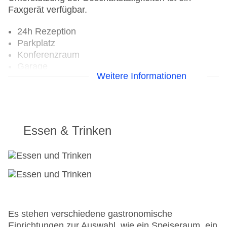
Faxgerät verfügbar.
24h Rezeption
Parkplatz
Konferenzraum
Garage
Weitere Informationen
Hotelsafe
WLAN/WiFi im Hotel
Lift
Minimarkt
Anzahl der Aufzüge: 1
Essen & Trinken
Haustiere
Zimmerservice
Pools:Kinderbecken, Outdoor Pool,
Sonnenschirme am Pool, Liegen am Pool
Zahlungsarten: American Express, Diners Club,
Mastercard, Visa
Landeskategorie: 5 Sterne
Es stehen verschiedene gastronomische
Einrichtungen zur Auswahl, wie ein Speiseraum, ein