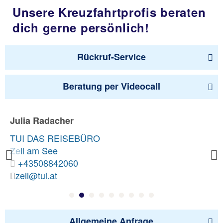
Unsere Kreuzfahrtprofis beraten
dich gerne persönlich!
Rückruf-Service
Beratung per Videocall
Julia Radacher
TUI DAS REISEBÜRO
Zell am See
Previous
+43508842060
zell@tui.at
Allgemeine Anfrage