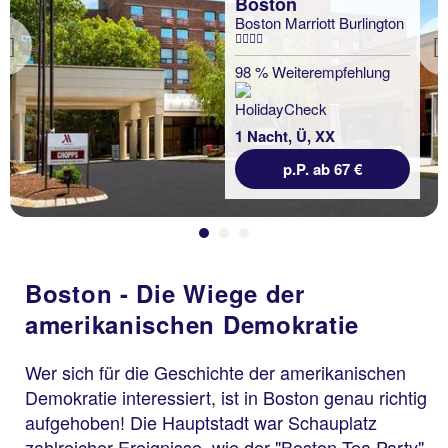
Boston
Boston Marriott Burlington
Previous
98 % Weiterempfehlung
1 Nacht, Ü, XX
p.P. ab 67 €
Boston - Die Wiege der
amerikanischen Demokratie
Wer sich für die Geschichte der amerikanischen
Demokratie interessiert, ist in Boston genau richtig
aufgehoben! Die Hauptstadt war Schauplatz
zahlreicher Ereignisse, wie der "Boston Tea Party",