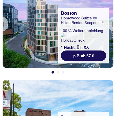
Boston
Homewood Suites by
Hilton Boston Seaport
Previous
100 % Weiterempfehlung
1 Nacht, ÜF, XX
p.P. ab 67 €