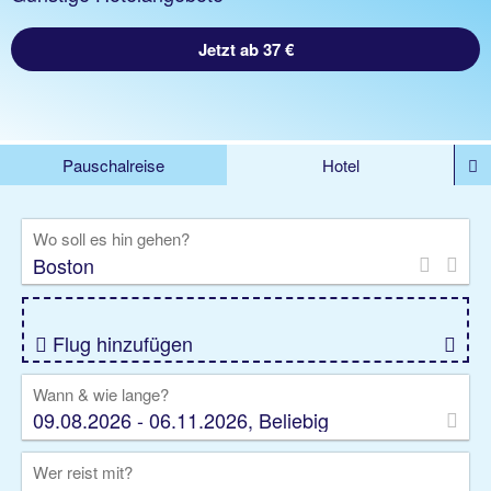
Jetzt ab 37 €
Pauschalreise
Hotel
%DEALS
Flug
Ferienwohnung
Mietwagen
Wo soll es hin gehen?
Rundreise
Kreuzfahrt
Ausflüge
Gruppenreise
Camper
Privattransfer
Flug hinzufügen
Wann & wie lange?
09.08.2026 - 06.11.2026, Beliebig
Wer reist mit?