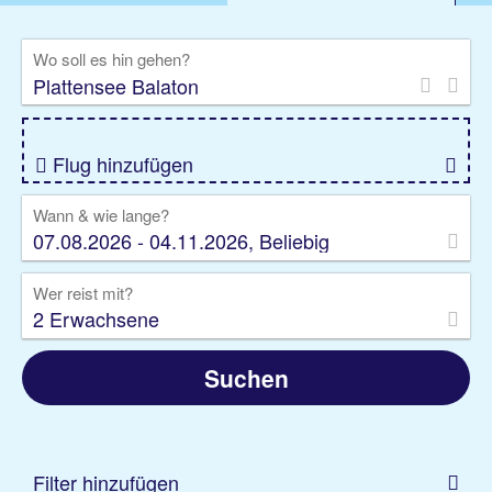
%DEALS
Flug
Ferienwohnung
Mietwagen
Wo soll es hin gehen?
Rundreise
Kreuzfahrt
Ausflüge
Gruppenreise
Camper
Privattransfer
Flug hinzufügen
Wann & wie lange?
07.08.2026 - 04.11.2026, Beliebig
Wer reist mit?
2 Erwachsene
Suchen
Filter hinzufügen