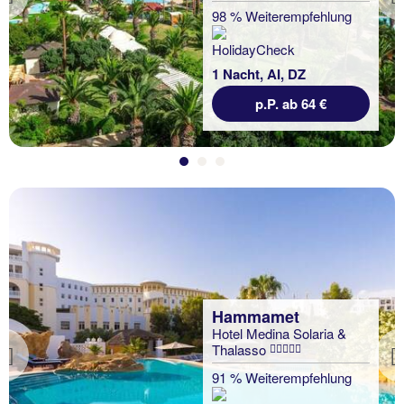
Previous
98 % Weiterempfehlung
1 Nacht, AI, DZ
p.P. ab 64 €
Hammamet
Hotel Medina Solaria &
Thalasso
Previous
91 % Weiterempfehlung