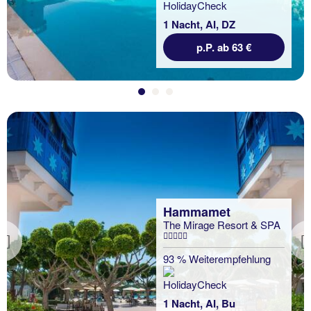
1 Nacht, AI, DZ
p.P. ab 63 €
Hammamet
The Mirage Resort & SPA
Previous
93 % Weiterempfehlung
1 Nacht, AI, Bu