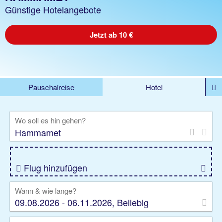
Günstige Hotelangebote
Jetzt ab 10 €
Pauschalreise
Hotel
%DEALS
Flug
Ferienwohnung
Mietwagen
Wo soll es hin gehen?
Rundreise
Kreuzfahrt
Ausflüge
Gruppenreise
Camper
Privattransfer
Flug hinzufügen
Wann & wie lange?
09.08.2026 - 06.11.2026, Beliebig