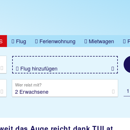
S
Flug
Ferienwohnung
Mietwagen
üge
Gruppenreise
Camper
Privattransfer
Flug hinzufügen
Wer reist mit?
1
2 Erwachsene
weit das Auge reicht dank TUI.at