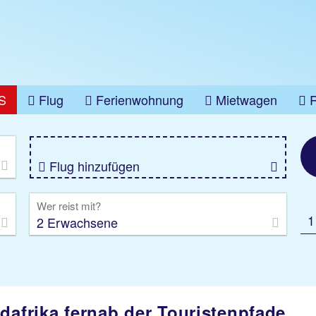
S
Flug
Ferienwohnung
Mietwagen
üge
Gruppenreise
Camper
Privattransfer
Flug hinzufügen
Wer reist mit?
1
2 Erwachsene
dafrika fernab der Touristenpfade