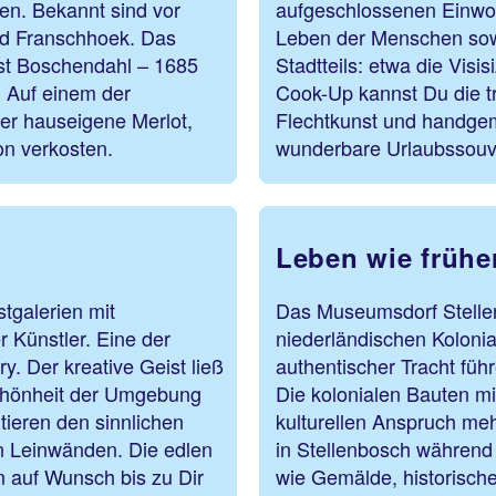
en. Bekannt sind vor
aufgeschlossenen Einwoh
nd Franschhoek. Das
Leben der Menschen sowi
ist Boschendahl – 1685
Stadtteils: etwa die Vis
 Auf einem der
Cook-Up kannst Du die tr
der hauseigene Merlot,
Flechtkunst und handge
on verkosten.
wunderbare Urlaubssouv
Leben wie frühe
tgalerien mit
Das Museumsdorf Stellen
 Künstler. Eine der
niederländischen Kolonia
ry. Der kreative Geist ließ
authentischer Tracht füh
 Schönheit der Umgebung
Die kolonialen Bauten mi
tieren den sinnlichen
kulturellen Anspruch me
n Leinwänden. Die edlen
in Stellenbosch während
 auf Wunsch bis zu Dir
wie Gemälde, historisch