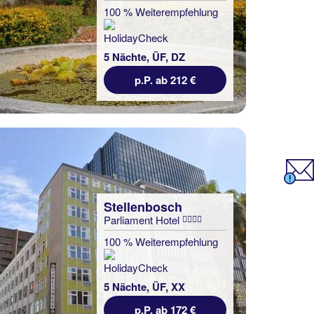
100 % Weiterempfehlung
5 Nächte, ÜF, DZ
p.P. ab 212 €
Stellenbosch
Parliament Hotel
100 % Weiterempfehlung
5 Nächte, ÜF, XX
p.P. ab 172 €