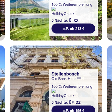
100 % Weiterempfehlung
5 Nächte, Ü, XX
p.P. ab 213 €
Stellenbosch
Old Bank Hotel
100 % Weiterempfehlung
5 Nächte, ÜF, DZ
p.P. ab 196 €