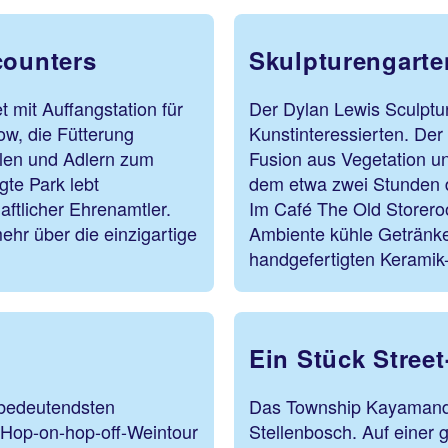
counters
Skulpturengarte
 mit Auffangstation für
Der Dylan Lewis Sculptur
w, die Fütterung
Kunstinteressierten. Der
len und Adlern zum
Fusion aus Vegetation u
gte Park lebt
dem etwa zwei Stunden 
ftlicher Ehrenamtler.
Im Café The Old Storer
ehr über die einzigartige
Ambiente kühle Getränke
handgefertigten Keramik
Ein Stück Street
 bedeutendsten
Das Township Kayamandi 
 Hop-on-hop-off-Weintour
Stellenbosch. Auf einer 