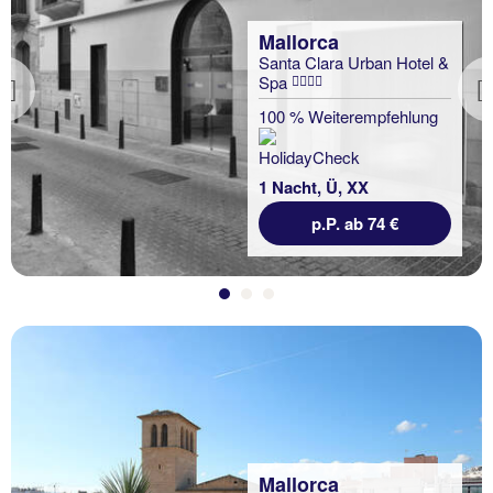
Mallorca
Santa Clara Urban Hotel &
Spa
Previous
100 % Weiterempfehlung
1 Nacht, Ü, XX
p.P. ab 74 €
Mallorca