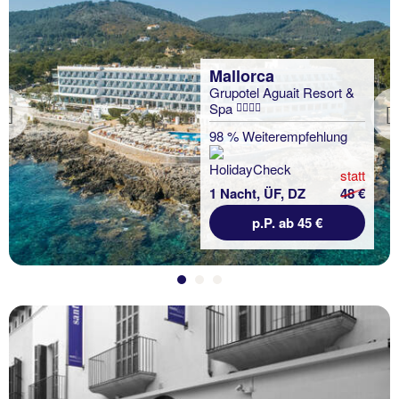
Mallorca
Grupotel Aguait Resort &
Spa
Previous
98 % Weiterempfehlung
statt
1 Nacht, ÜF, DZ
48 €
p.P. ab 45 €