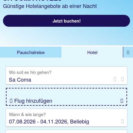
Günstige Hotelangebote ab einer Nacht
Jetzt buchen!
Pauschalreise
Hotel
%DEALS
Flug
Ferienwohnung
Mietwagen
Wo soll es hin gehen?
Rundreise
Kreuzfahrt
Ausflüge
Gruppenreise
Camper
Privattransfer
Flug hinzufügen
Wann & wie lange?
07.08.2026 - 04.11.2026, Beliebig