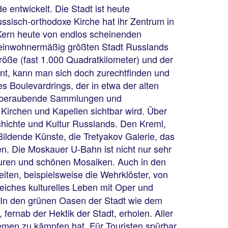
 entwickelt. Die Stadt ist heute
ussisch-orthodoxe Kirche hat ihr Zentrum in
e Kern heute von endlos scheinenden
 einwohnermäßig größten Stadt Russlands
öße (fast 1.000 Quadratkilometer) und der
int, kann man sich doch zurechtfinden und
s Boulevardrings, der in etwa der alten
temberaubende Sammlungen und
 Kirchen und Kapellen sichtbar wird. Über
chichte und Kultur Russlands. Den Kreml,
ldende Künste, die Tretyakov Galerie, das
n. Die Moskauer U-Bahn ist nicht nur sehr
pturen und schönen Mosaiken. Auch in den
ten, beispielsweise die Wehrklöster, von
reiches kulturelles Leben mit Oper und
 In den grünen Oasen der Stadt wie dem
fernab der Hektik der Stadt, erholen. Aller
emen zu kämpfen hat. Für Touristen spürbar