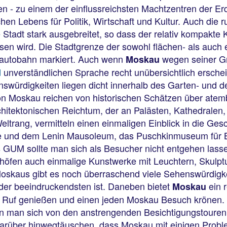
 - zu einem der einflussreichsten Machtzentren der Erde
en Lebens für Politik, Wirtschaft und Kultur. Auch die r
e Stadt stark ausgebreitet, so dass der relativ kompakt
en wird. Die Stadtgrenze der sowohl flächen- als auch
dtautobahn markiert. Auch wenn
wegen seiner Gr
Moskau
d
unverständlichen Sprache recht unübersichtlich ersche
swürdigkeiten liegen dicht innerhalb des Garten- und de
 von Moskau reichen von historischen Schätzen über a
chitektonischen Reichtum, der an Palästen, Kathedralen,
ltrang, vermitteln einen einmaligen Einblick in die Ges
ale und dem Lenin Mausoleum, das Puschkinmuseum für Bi
GUM sollte man sich als Besucher nicht entgehen lasse
hnhöfen auch einmalige Kunstwerke mit Leuchtern, Skul
oskaus gibt es noch überraschend viele Sehenswürdigkei
der beeindruckendsten ist. Daneben bietet
ein 
Moskau
den Ruf genießen und einen jeden Moskau Besuch krönen.
nn man sich von den anstrengenden Besichtigungstouren, 
darüber hinwegtäuschen, dass Moskau mit einigen Probl