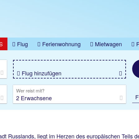
S
Flug
Ferienwohnung
Mietwagen
üge
Gruppenreise
Camper
Privattransfer
Flug hinzufügen
Wer reist mit?
F
2 Erwachsene
adt Russlands, liegt im Herzen des europäischen Teils de