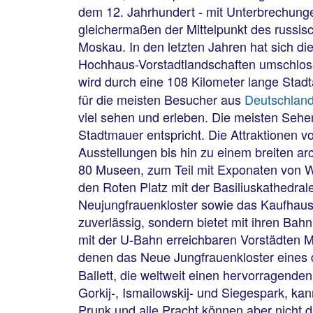
dem 12. Jahrhundert - mit Unterbrechungen
gleichermaßen der Mittelpunkt des russisch
Moskau. In den letzten Jahren hat sich di
Hochhaus-Vorstadtlandschaften umschloss
wird durch eine 108 Kilometer lange Sta
für die meisten Besucher aus
Deutschlan
viel sehen und erleben. Die meisten Sehen
Stadtmauer entspricht. Die Attraktionen
Ausstellungen bis hin zu einem breiten ar
80 Museen, zum Teil mit Exponaten von We
den Roten Platz mit der Basiliuskathedr
Neujungfrauenkloster sowie das Kaufhaus 
zuverlässig, sondern bietet mit ihren Ba
mit der U-Bahn erreichbaren Vorstädten M
denen das Neue Jungfrauenkloster eines 
Ballett, die weltweit einen hervorragen
Gorkij-, Ismailowskij- und Siegespark, ka
Prunk und alle Pracht können aber nicht 