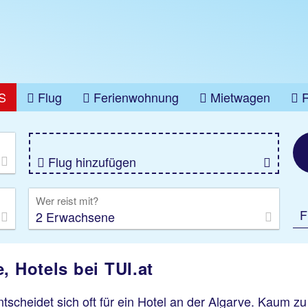
S
Flug
Ferienwohnung
Mietwagen
üge
Gruppenreise
Camper
Privattransfer
Flug hinzufügen
Wer reist mit?
F
2 Erwachsene
, Hotels bei TUI.at
ntscheidet sich oft für ein Hotel an der Algarve. Kaum 