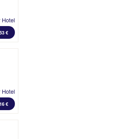
 Hotel
53 €
.
 Hotel
16 €