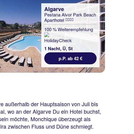
Algarve
Pestana Alvor Park Beach
Aparthotel
100 % Weiterempfehlung
1 Nacht, Ü, St
p.P. ab 42 €
ve außerhalb der Hauptsaison von Juli bis
l, wo an der Algarve Du ein Hotel buchst,
p sein möchte, Monchique überzeugt als
avira zwischen Fluss und Düne schmiegt.