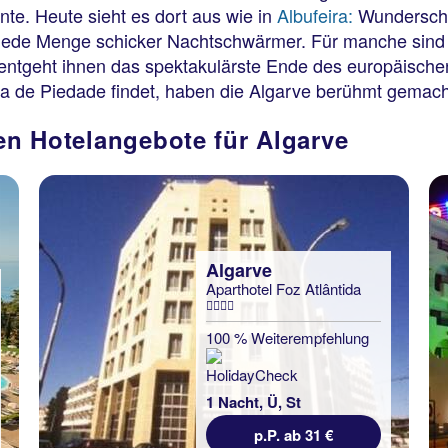
nnte. Heute sieht es dort aus wie in
Albufeira:
Wunderschö
d jede Menge schicker Nachtschwärmer. Für manche sind 
 entgeht ihnen das spektakulärste Ende des europäischen
a de Piedade findet, haben die Algarve berühmt gemach
ten Hotelangebote für Algarve
Algarve
Aparthotel Foz Atlântida
100 % Weiterempfehlung
1 Nacht, Ü, St
p.P. ab 31 €