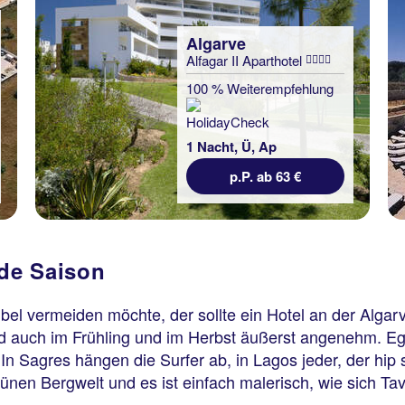
Algarve
Alfagar II Aparthotel
100 % Weiterempfehlung
1 Nacht, Ü, Ap
p.P. ab 63 €
ede Saison
el vermeiden möchte, der sollte ein Hotel an der Algar
 auch im Frühling und im Herbst äußerst angenehm. Ega
 In Sagres hängen die Surfer ab, in Lagos jeder, der hi
ünen Bergwelt und es ist einfach malerisch, wie sich T