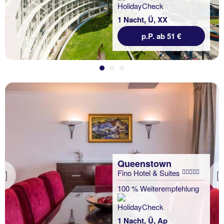
1 Nacht, Ü, XX
p.P. ab 51 €
Queenstown
Fino Hotel & Suites
Previous
100 % Weiterempfehlung
1 Nacht, Ü, Ap