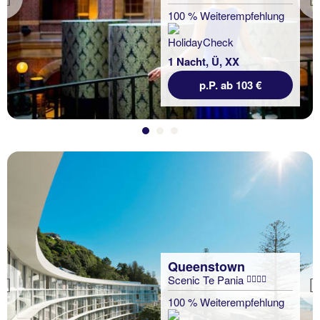
Previous
100 % Weiterempfehlung
1 Nacht, Ü, XX
p.P. ab 103 €
Queenstown
Scenic Te Pania
Previous
100 % Weiterempfehlung