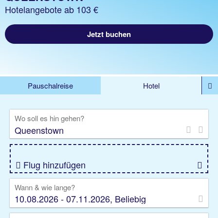
Hotelangebote ab 103 €
Jetzt buchen
Pauschalreise
Hotel
%DEALS
Flug
Ferienwohnung
Mietwagen
Wo soll es hin gehen?
Rundreise
Kreuzfahrt
Ausflüge
Gruppenreise
Camper
Privattransfer
Flug hinzufügen
Wann & wie lange?
10.08.2026 - 07.11.2026, Beliebig