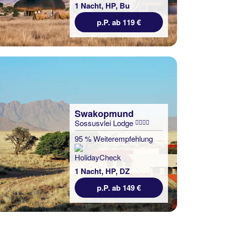
1 Nacht, HP, Bu
p.P. ab 119 €
Swakopmund
Sossusvlei Lodge
95 % Weiterempfehlung
1 Nacht, HP, DZ
p.P. ab 149 €