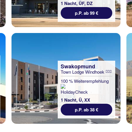
1 Nacht, ÜF, DZ
p.P. ab 99 €
Swakopmund
Town Lodge Windhoek
100 % Weiterempfehlung
1 Nacht, Ü, XX
p.P. ab 38 €