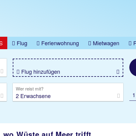
S
Flug
Ferienwohnung
Mietwagen
üge
Gruppenreise
Camper
Privattransfer
Flug hinzufügen
Wer reist mit?
1
2 Erwachsene
wo Wüste auf Meer trifft