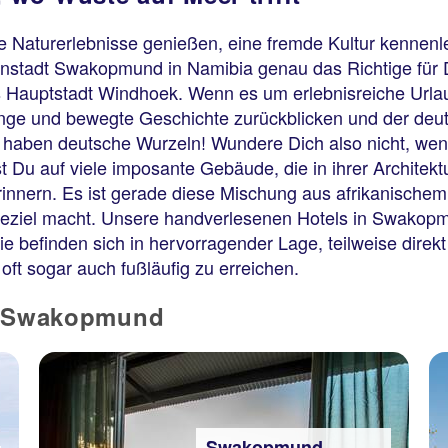
e Naturerlebnisse genießen, eine fremde Kultur kennenl
enstadt Swakopmund in Namibia genau das Richtige für D
s Hauptstadt Windhoek. Wenn es um erlebnisreiche Urla
nge und bewegte Geschichte zurückblicken und der deut
haben deutsche Wurzeln! Wundere Dich also nicht, wenn
st Du auf viele imposante Gebäude, die in ihrer Archite
nern. Es ist gerade diese Mischung aus afrikanischem 
ziel macht. Unsere handverlesenen Hotels in Swakopmu
e befinden sich in hervorragender Lage, teilweise direkt
oft sogar auch fußläufig zu erreichen.
in Swakopmund
Swakopmund