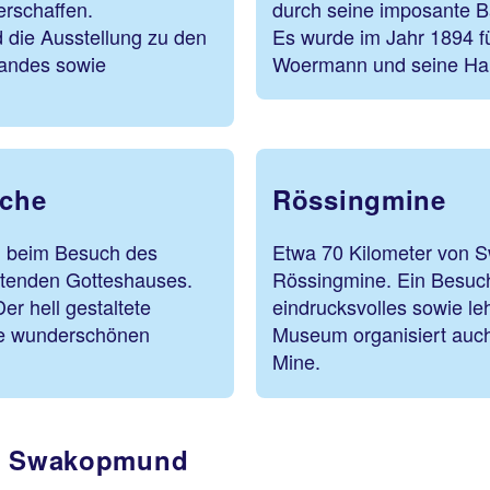
erschaffen.
durch seine imposante Ba
die Ausstellung zu den
Es wurde im Jahr 1894 f
andes sowie
Woermann und seine Hand
rche
Rössingmine
g beim Besuch des
Etwa 70 Kilometer von S
utenden Gotteshauses.
Rössingmine. Ein Besuch
er hell gestaltete
eindrucksvolles sowie l
ie wunderschönen
Museum organisiert auc
Mine.
in Swakopmund