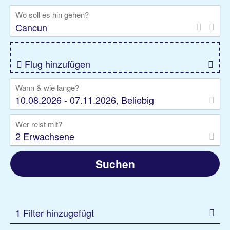
Wo soll es hin gehen?
Rundreise
Kreuzfahrt
Ausflüge
Gruppenreise
Camper
Privattransfer
Flug hinzufügen
Wann & wie lange?
10.08.2026 - 07.11.2026, Beliebig
Wer reist mit?
2 Erwachsene
Suchen
1 Filter hinzugefügt