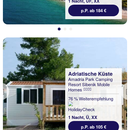
1 Nacht, ÜF, XX
p.P. ab 184 €
Adriatische Küste
Amadria Park Camping
Resort Sibenik Mobile
Homes
Previous
76 % Weiterempfehlung
1 Nacht, Ü, XX
p.P. ab 105 €