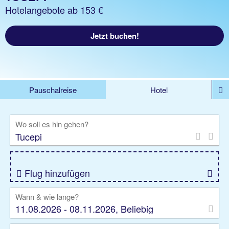
Hotelangebote ab 153 €
Jetzt buchen!
Pauschalreise
Hotel
%DEALS
Flug
Ferienwohnung
Mietwagen
Wo soll es hin gehen?
Rundreise
Kreuzfahrt
Ausflüge
Gruppenreise
Camper
Privattransfer
Flug hinzufügen
Wann & wie lange?
11.08.2026 - 08.11.2026, Beliebig