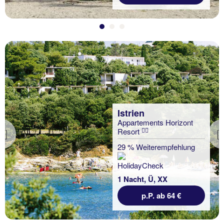
Istrien
Appartements Horizont
Resort
Previous
29 % Weiterempfehlung
1 Nacht, Ü, XX
p.P. ab 64 €