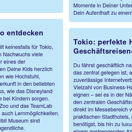
Momente in Deiner Unter
Dein Aufenthalt zu eine
io entdecken
Tokio: perfekte 
t keinesfalls für Tokio,
Geschäftsreisen
em Nachwuchs viele
r eines der
Du fährst geschäftlich n
den Deine Kids herzlich
das zentral gelegen ist, 
n wie Hochstuhl,
zuverlässige Internetverb
rkunft in den beliebten
Vielzahl von Business-Hot
s, wie das Disneyland
eignen – sei es in der N
e bei Kindern sorgen.
den zentralen Geschäftsv
o Zoo und das TeamLab
direkt im Messebereich 
s auch Lernmöglichkeiten.
praktischen Stadthotels,
hibli Museum sind
benötigst, bis hin zu lu
ugendliche.
einem anstrengenden Arb