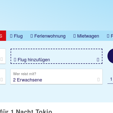
S
Flug
Ferienwohnung
Mietwagen
üge
Gruppenreise
Camper
Privattransfer
Flug hinzufügen
Wer reist mit?
1
2 Erwachsene
für 1 Nacht Tokio