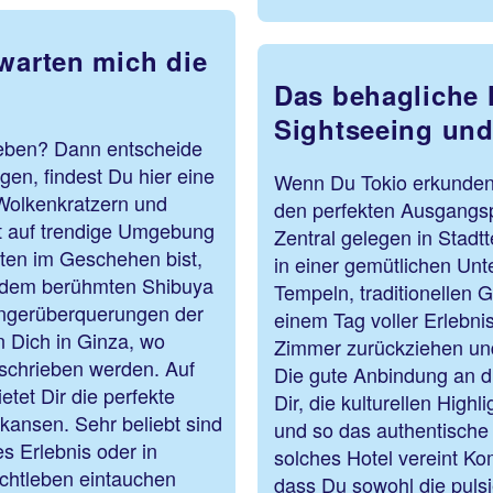
rwarten mich die
Das behagliche 
Sightseeing und
leben? Dann entscheide
egen, findest Du hier eine
Wenn Du Tokio erkunden 
Wolkenkratzern und
den perfekten Ausgangsp
t auf trendige Umgebung
Zentral gelegen in Stad
tten im Geschehen bist,
in einer gemütlichen Unt
 dem berühmten Shibuya
Tempeln, traditionellen
ngerüberquerungen der
einem Tag voller Erlebni
n Dich in Ginza, wo
Zimmer zurückziehen un
eschrieben werden. Auf
Die gute Anbindung an di
tet Dir die perfekte
Dir, die kulturellen High
kansen. Sehr beliebt sind
und so das authentische 
es Erlebnis oder in
solches Hotel vereint Ko
chtleben eintauchen
dass Du sowohl die puls