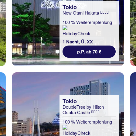
Tokio
New Otani Hakata
100 % Weiterempfehlung
1 Nacht, Ü, XX
p.P. ab 70 €
Tokio
DoubleTree by Hilton
Osaka Castle
100 % Weiterempfehlung