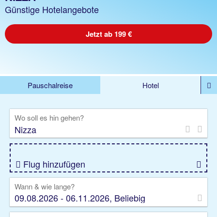
Günstige Hotelangebote
Jetzt ab 199 €
Pauschalreise
Hotel
%DEALS
Flug
Ferienwohnung
Mietwagen
Wo soll es hin gehen?
Rundreise
Kreuzfahrt
Ausflüge
Gruppenreise
Camper
Privattransfer
Flug hinzufügen
Wann & wie lange?
09.08.2026 - 06.11.2026, Beliebig