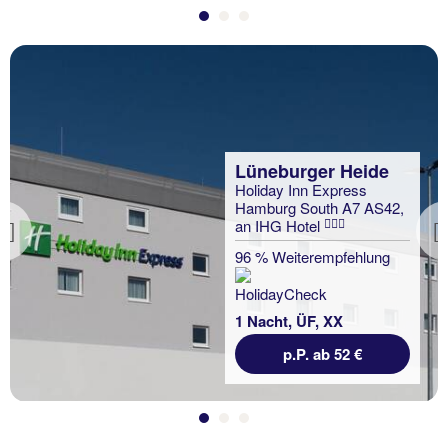
Lüneburger Heide
Holiday Inn Express
Hamburg South A7 AS42,
an IHG Hotel
Previous
96 % Weiterempfehlung
1 Nacht, ÜF, XX
p.P. ab 52 €