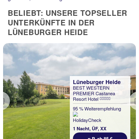
BELIEBT: UNSERE TOPSELLER
UNTERKÜNFTE IN DER
LÜNEBURGER HEIDE
Lüneburger Heide
BEST WESTERN
PREMIER Castanea
Resort Hotel
Previous
95 % Weiterempfehlung
1 Nacht, ÜF, XX
p.P. ab 85 €