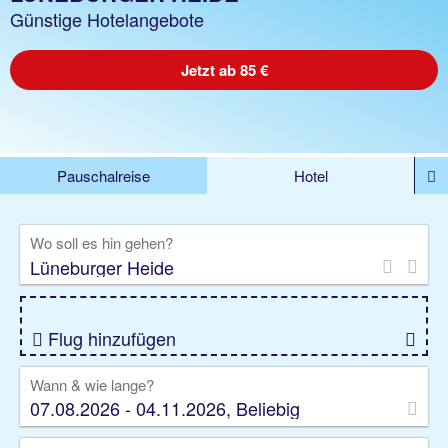
Günstige Hotelangebote
Jetzt ab 85 €
Pauschalreise
Hotel
%DEALS
Flug
Ferienwohnung
Mietwagen
Wo soll es hin gehen?
Rundreise
Kreuzfahrt
Ausflüge
Gruppenreise
Camper
Privattransfer
Flug hinzufügen
Wann & wie lange?
07.08.2026 - 04.11.2026, Beliebig