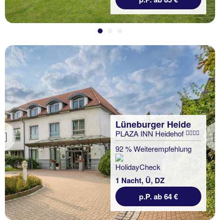
Lüneburger Heide
PLAZA INN Heidehof
Previous
92 % Weiterempfehlung
1 Nacht, Ü, DZ
p.P. ab 64 €