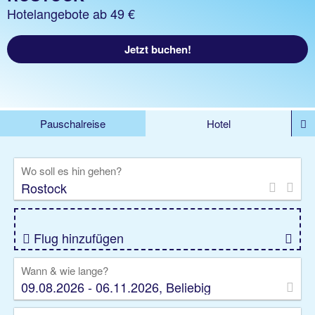
Hotelangebote ab 49 €
Jetzt buchen!
Pauschalreise
Hotel
%DEALS
Flug
Ferienwohnung
Mietwagen
Wo soll es hin gehen?
Rundreise
Kreuzfahrt
Ausflüge
Gruppenreise
Camper
Privattransfer
Flug hinzufügen
Wann & wie lange?
09.08.2026 - 06.11.2026, Beliebig