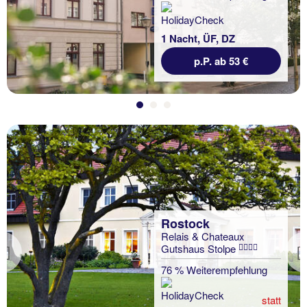
1 Nacht, ÜF, DZ
p.P. ab 53 €
Rostock
Relais & Chateaux
Gutshaus Stolpe
Previous
76 % Weiterempfehlung
statt