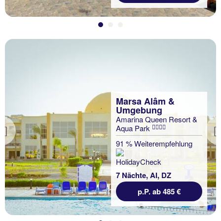
Marsa Alâm &
Umgebung
Amarina Queen Resort &
Aqua Park
Previous
91 % Weiterempfehlung
7 Nächte, AI, DZ
p.P. ab 485 €