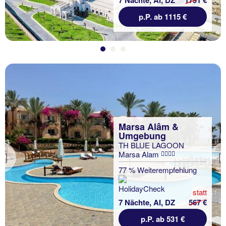
7 Nächte, AI, DZ
1791 €
p.P. ab 1115 €
Marsa Alâm &
Umgebung
TH BLUE LAGOON
Marsa Alam
Previous
77 % Weiterempfehlung
statt
7 Nächte, AI, DZ
567 €
p.P. ab 531 €