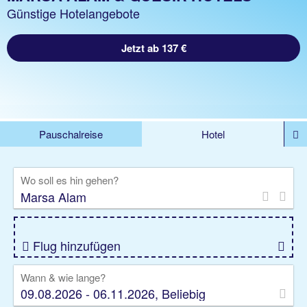
Günstige Hotelangebote
Jetzt ab 137 €
Pauschalreise
Hotel
%DEALS
Flug
Ferienwohnung
Mietwagen
Wo soll es hin gehen?
Rundreise
Kreuzfahrt
Ausflüge
Gruppenreise
Camper
Privattransfer
Flug hinzufügen
Wann & wie lange?
09.08.2026 - 06.11.2026, Beliebig