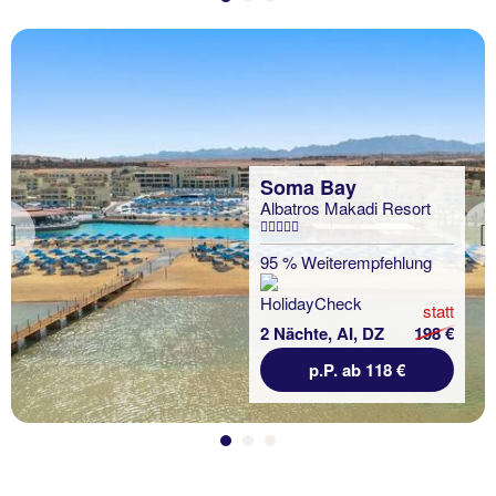
Soma Bay
Albatros Makadi Resort
Previous
95 % Weiterempfehlung
statt
2 Nächte, AI, DZ
198 €
p.P. ab 118 €