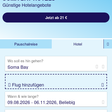
Günstige Hotelangebote
Jetzt ab 21 €
Pauschalreise
Hotel
%DEALS
Flug
Ferienwohnung
Mietwagen
Wo soll es hin gehen?
Rundreise
Kreuzfahrt
Ausflüge
Gruppenreise
Camper
Privattransfer
Flug hinzufügen
Wann & wie lange?
09.08.2026 - 06.11.2026, Beliebig