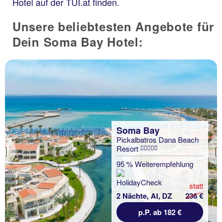
Hotel auf der TUI.at finden.
Unsere beliebtesten Angebote für
Dein Soma Bay Hotel:
Soma Bay
Pickalbatros Dana Beach
Resort
Previous
95 % Weiterempfehlung
statt
2 Nächte, AI, DZ
236 €
p.P. ab 182 €