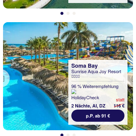
Soma Bay
Sunrise Aqua Joy Resort
Previous
96 % Weiterempfehlung
statt
2 Nächte, AI, DZ
116 €
p.P. ab 91 €