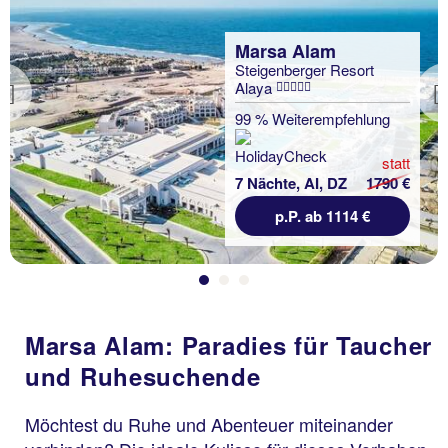
Marsa Alam
Steigenberger Resort
Alaya
Previous
99 % Weiterempfehlung
statt
7 Nächte, AI, DZ
1790 €
p.P. ab 1114 €
Marsa Alam: Paradies für Taucher
und Ruhesuchende
Möchtest du Ruhe und Abenteuer miteinander