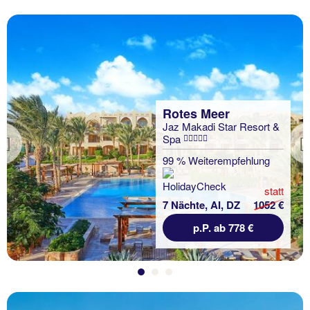
Rotes Meer
Jaz Makadi Star Resort &
Spa
Previous
99 % Weiterempfehlung
statt
7 Nächte, AI, DZ
1052 €
p.P. ab 778 €