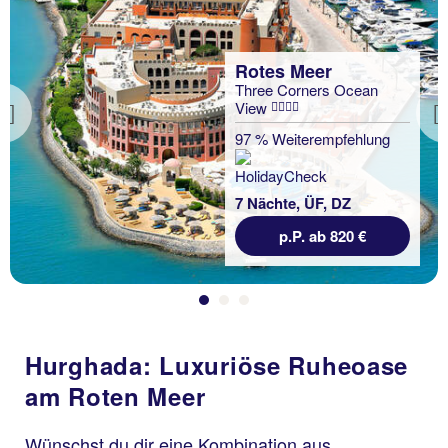
Rotes Meer
Three Corners Ocean
View
Previous
97 % Weiterempfehlung
7 Nächte, ÜF, DZ
p.P. ab 820 €
Hurghada: Luxuriöse Ruheoase
am Roten Meer
Wünschst du dir eine Kombination aus