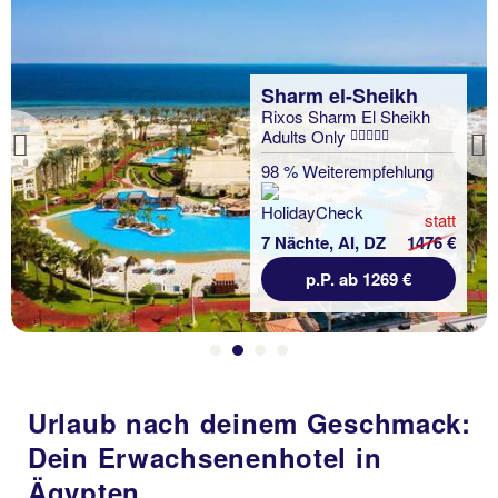
Sharm el-Sheikh
Rixos Sharm El Sheikh
Adults Only
Previous
98 % Weiterempfehlung
statt
7 Nächte, AI, DZ
1476 €
p.P. ab 1269 €
Urlaub nach deinem Geschmack:
Dein Erwachsenenhotel in
Ägypten