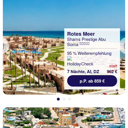
Rotes Meer
Shams Prestige Abu
Soma
Previous
95 % Weiterempfehlung
statt
7 Nächte, AI, DZ
962 €
p.P. ab 859 €