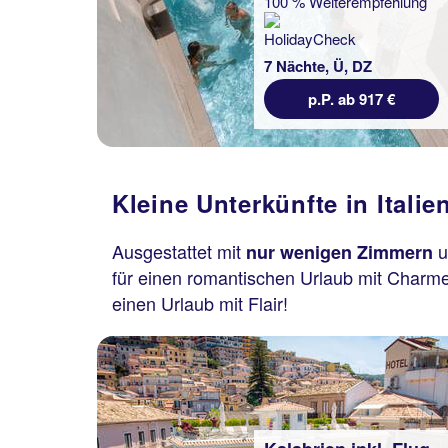
100 % Weiterempfehlung
7 Nächte, Ü, DZ
p.P. ab 917 €
 Flug
Kleine Unterkünfte in Italien
hlung
Ausgestattet mit
u
nur wenigen Zimmern
für einen romantischen Urlaub mit Charme
€
einen Urlaub mit Flair!