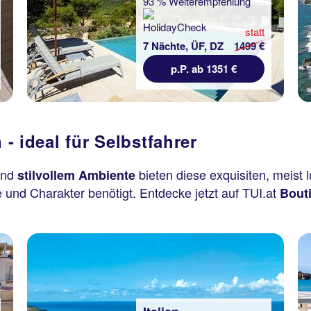
93 % Weiterempfehlung
statt
7 Nächte, ÜF, DZ
1499 €
p.P. ab 1351 €
 - ideal für Selbstfahrer
nd
bieten diese exquisiten, meist l
stilvollem Ambiente
 und Charakter benötigt. Entdecke jetzt auf TUI.at
Bouti