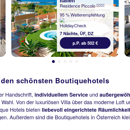
Italien
Residence Piccolo
95 % Weiterempfehlung
7 Nächte, ÜF, DZ
p.P. ab 502 €
n den schönsten Boutiquehotels
her Handschrift,
und
individuellem Service
außergewöhn
e Wahl. Von der luxuriösen Villa über das moderne Loft 
ique Hotels bieten
liebevoll eingerichtete Räumlichkei
ngen. Außerdem sind die Boutiquehotels in Österreich klei