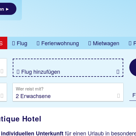
ken ►
S
Flug
Ferienwohnung
Mietwagen
üge
Gruppenreise
Camper
Privattransfer
Flug hinzufügen
Wer reist mit?
F
2 Erwachsene
tique Hotel
für einen Urlaub in besonder
,
individ
uellen Unterkunft