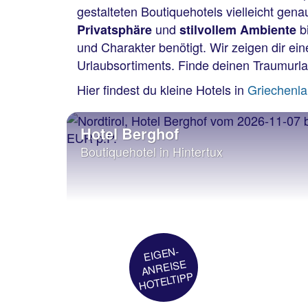
gestalteten Boutiquehotels vielleicht gena
und
bi
Privatsphäre
stilvollem Ambiente
und Charakter benötigt. Wir zeigen dir ei
Urlaubsortiments. Finde deinen Traumurlau
Hier findest du kleine Hotels in
Griechenl
Hotel Berghof
Boutiquehotel in Hintertux
EIGEN-
ANREISE
HOTELTIPP