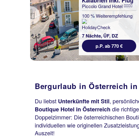
Kalabrien inkl. Flug
Piccolo Grand Hotel
100 % Weiterempfehlung
Previous
7 Nächte, ÜF, DZ
p.P. ab 770 €
Bergurlaub in Österreich i
nd
Du liebst
, persönlic
Unterkünfte mit Stil
lung
die richtig
Boutique Hotel in Österreich
statt
Doppelzimmer: Die österreichischen Bout
1261 €
individuellen wie originellen Zusatzleistu
 €
Auszeit!