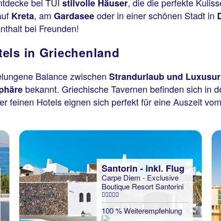
ntdecke bei TUI
, die die perfekte Kulis
stilvolle Häuser
auf
, am
oder in einer schönen Stadt in
Kreta
Gardasee
enthalt bei Freunden!
els in Griechenland
gelungene Balance zwischen
Strandurlaub und Luxusur
bekannt. Griechische Tavernen befinden sich in 
sphäre
ber feinen Hotels eignen sich perfekt für eine Auszeit vo
Santorin - inkl. Flug
Carpe Diem - Exclusive
Boutique Resort Santorini
100 % Weiterempfehlung