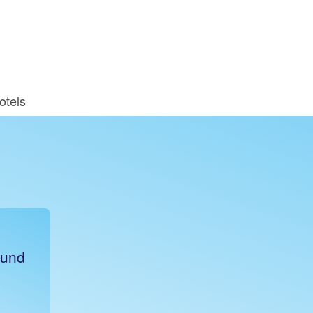
otels
 und