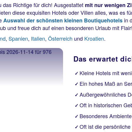
u das Richtige für dich! Ausgestattet
mit nur wenigen Z
eten diese exquisiten Hotels oder Villen alles, was es 
ne
in 
Auswahl der schönsten kleinen Boutiquehotels
b und freue dich auf einen besonderen Urlaub mit Flair
and
,
Spanien
,
Italien
,
Österreich
und
Kroatien
.
Das erwartet di
Kleine Hotels mit we
✓
Ein hohes Maß an Ser
✓
Außergewöhnliches De
✓
Oft in historischen Ge
✓
Besonderes Ambiente 
✓
Oft ist die persönlich
✓