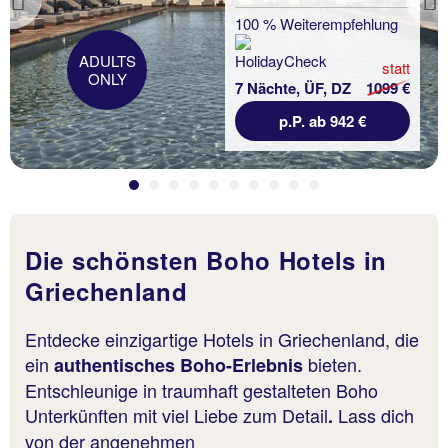
Previous
100 % Weiterempfehlung
ADULTS
statt
ONLY
7 Nächte, ÜF, DZ
1099 €
p.P. ab 942 €
Die schönsten Boho Hotels in
Griechenland
Entdecke einzigartige Hotels in Griechenland, die
ein
bieten.
authentisches Boho-Erlebnis
Entschleunige in traumhaft gestalteten Boho
Unterkünften mit viel Liebe zum Detail
Lass dich
.
von der angenehmen