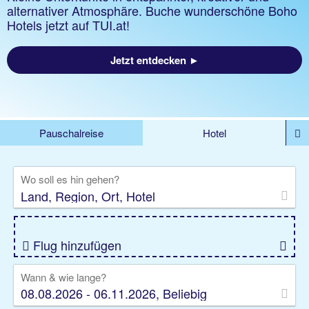
alternativer Atmosphäre. Buche wunderschöne Boho
Hotels jetzt auf TUI.at!
Jetzt entdecken ►
Pauschalreise
Hotel
%DEALS
Flug
Ferienwohnung
Mietwagen
Wo soll es hin gehen?
Rundreise
Kreuzfahrt
Ausflüge
Gruppenreise
Camper
Privattransfer
Flug hinzufügen
Wann & wie lange?
08.08.2026 - 06.11.2026, Beliebig