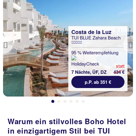
Costa de la Luz
TUI BLUE Zahara Beach
Previous
95 % Weiterempfehlung
statt
7 Nächte, ÜF, DZ
434 €
p.P. ab 351 €
Warum ein stilvolles Boho Hotel
in einzigartigem Stil bei TUI