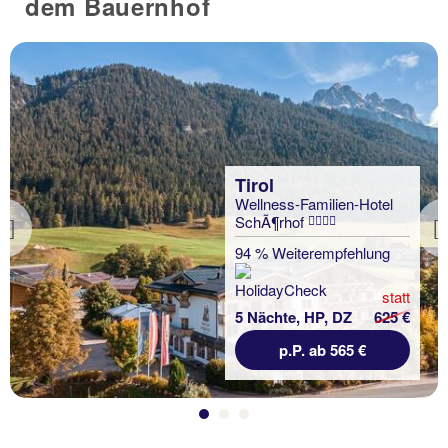
dem Bauernhof
Tirol
Wellness-Familien-Hotel
SchÃ¶rhof
Previous
94 % Weiterempfehlung
statt
5 Nächte, HP, DZ
625 €
p.P. ab 565 €