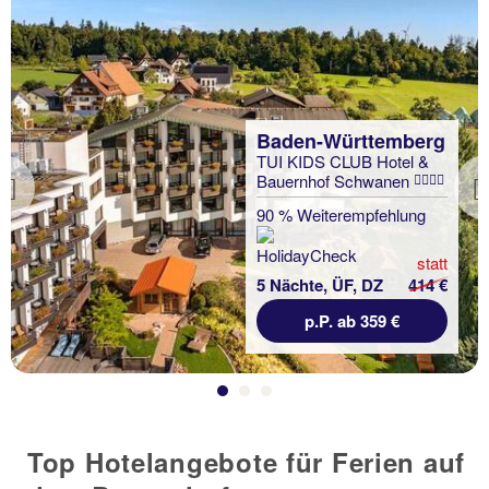
Baden-Württemberg
TUI KIDS CLUB Hotel &
Bauernhof Schwanen
Previous
90 % Weiterempfehlung
statt
5 Nächte, ÜF, DZ
414 €
p.P. ab 359 €
Top Hotelangebote für Ferien auf