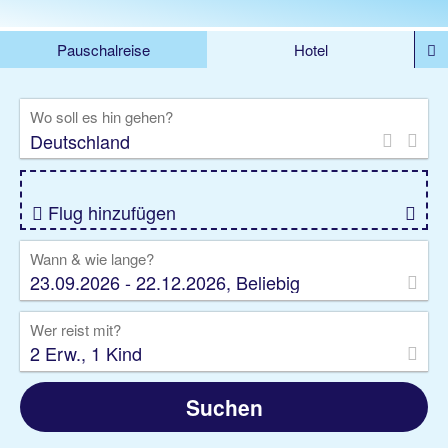
Pauschalreise
Hotel
%DEALS
Flug
Ferienwohnung
Mietwagen
Wo soll es hin gehen?
Rundreise
Kreuzfahrt
Ausflüge
Gruppenreise
Camper
Privattransfer
Flug hinzufügen
Wann & wie lange?
23.09.2026 - 22.12.2026, Beliebig
Wer reist mit?
2 Erw., 1 Kind
Suchen